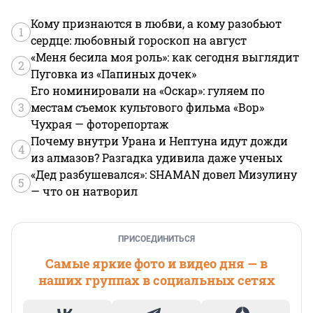
Кому признаются в любви, а кому разобьют
1
сердце: любовный гороскоп на август
«Меня бесила моя роль»: как сегодня выглядит
2
Пуговка из «Папиных дочек»
Его номинировали на «Оскар»: гуляем по
3
местам съемок культового фильма «Вор»
Чухрая — фоторепортаж
Почему внутри Урана и Нептуна идут дожди
4
из алмазов? Разгадка удивила даже ученых
«Дед разбушевался»: SHAMAN довел Мизулину
5
— что он натворил
ПРИСОЕДИНИТЬСЯ
Самые яркие фото и видео дня — в
наших группах в социальных сетях