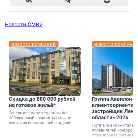
Новости СМИ2
НОВОСТИ КОМПАНИЙ
НОВОСТИ КОМПАНИ
Скидка до 880 000 рублей
Группа Аквилон 
на готовое жильё*
клиентоориентир
застройщик Лени
Теперь квартиру в сданном ЖК
области» 2026
«Образцовый квартал 14» можно
купить со специальной скидкой.
Группа Аквилон стала 
победителей конкурса 
строительная организа