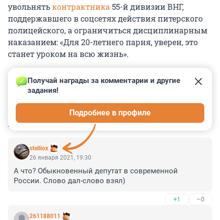
увольнять
контрактника
55-й дивизии ВНГ,
поддержавшего в соцсетях действия питерского
полицейского, а ограничиться дисциплинарным
наказанием: «Для 20-летнего парня, уверен, это
станет уроком на всю жизнь».
Получай награды за комментарии и другие 
задания!
0
0
0
0
0
Подробнее в профиле
КОММЕНТАРИИ
104
stelliox
26 января 2021, 19:30
А что? Обыкновенный депутат в современной 
России. Слово дал-слово взял)
+1
–0
261188011