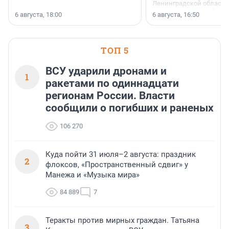
Ленинградской области 
номинации «Самый
6 августа, 18:00
6 августа, 16:50
клиентоориентированн
застройщик Ленинград
области».
ТОП 5
ВСУ ударили дронами и
1
ракетами по одиннадцати
регионам России. Власти
сообщили о погибших и раненых
106 270
Куда пойти 31 июля–2 августа: праздник
2
флоксов, «Пространственный сдвиг» у
Манежа и «Музыка мира»
84 889
7
Теракты против мирных граждан. Татьяна
3