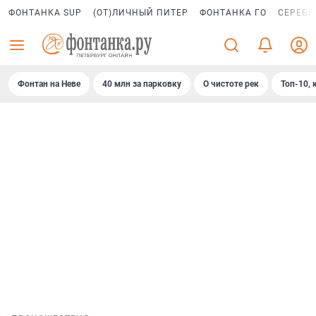
ФОНТАНКА SUP
(ОТ)ЛИЧНЫЙ ПИТЕР
ФОНТАНКА ГО
СЕРЕБР
Фонтан на Неве
40 млн за парковку
О чистоте рек
Топ-10, 