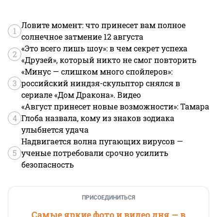
Ловите момент: что принесет вам полное
1
солнечное затмение 12 августа
«Это всего лишь шоу»: в чем секрет успеха
2
«Друзей», который никто не смог повторить
«Минус — слишком много спойлеров»:
3
российский ниндзя-скульптор снялся в
сериале «Дом Дракона». Видео
«Август принесет новые возможности»: Тамара
4
Глоба назвала, кому из знаков зодиака
улыбнется удача
Надвигается волна пугающих вирусов —
5
ученые потребовали срочно усилить
безопасность
ПРИСОЕДИНИТЬСЯ
Самые яркие фото и видео дня — в