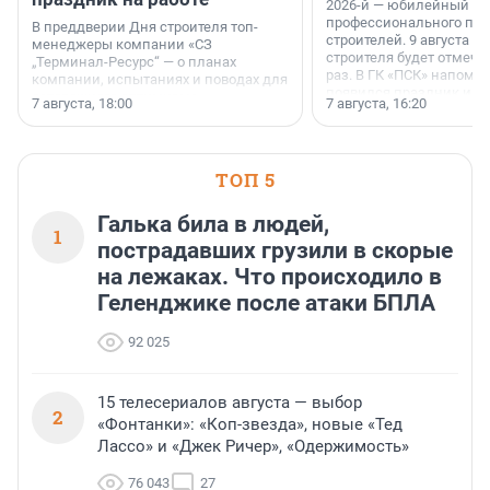
2026-й — юбилейный го
профессионального пр
В преддверии Дня строителя топ-
строителей. 9 августа 2
менеджеры компании «СЗ
строителя будет отмечат
„Терминал-Ресурс“ — о планах
раз. В ГК «ПСК» напомни
компании, испытаниях и поводах для
появился праздник и к
осторожного оптимизма.
7 августа, 18:00
7 августа, 16:20
поменялась роль строит
ТОП 5
Галька била в людей,
1
пострадавших грузили в скорые
на лежаках. Что происходило в
Геленджике после атаки БПЛА
92 025
15 телесериалов августа — выбор
2
«Фонтанки»: «Коп-звезда», новые «Тед
Лассо» и «Джек Ричер», «Одержимость»
76 043
27