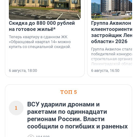
Скидка до 880 000 рублей
Группа Аквилон 
на готовое жильё*
клиентоориентир
застройщик Лени
Теперь квартиру в сданном ЖК
области» 2026
«Образцовый квартал 14» можно
купить со специальной скидкой.
Группа Аквилон стала 
победителей конкурса 
строительная организа
Ленинградской области 
номинации «Самый
6 августа, 18:00
6 августа, 16:50
клиентоориентированн
застройщик Ленинград
области».
ТОП 5
ВСУ ударили дронами и
1
ракетами по одиннадцати
регионам России. Власти
сообщили о погибших и раненых