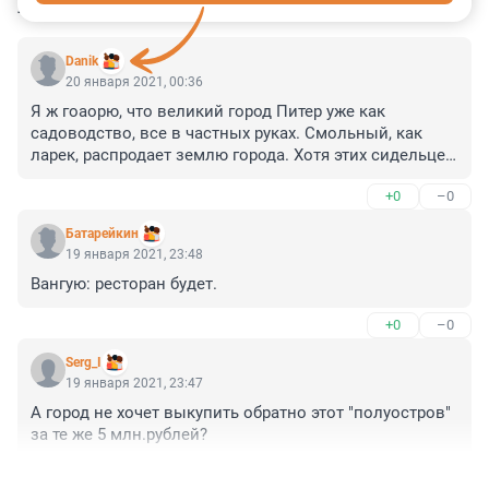
КОММЕНТАРИИ
11
Danik
20 января 2021, 00:36
Я ж гоаорю, что великий город Питер уже как 
садоводство, все в частных руках. Смольный, как 
ларек, распродает землю города. Хотя этих сидельцев 
позвали управлять городом, а не распродавать его, 
+0
–0
набивая зеленью свои карманы.
Батарейкин
19 января 2021, 23:48
Вангую: ресторан будет.
+0
–0
Serg_I
19 января 2021, 23:47
А город не хочет выкупить обратно этот "полуостров" 
за те же 5 млн.рублей?
+0
–0