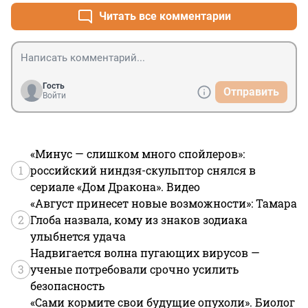
года (цел ещё) слово "Мерседес" и приклею 
Читать все комментарии
соответствующий знак на капот. Посадят?
Гость
Отправить
Войти
«Минус — слишком много спойлеров»:
1
российский ниндзя-скульптор снялся в
сериале «Дом Дракона». Видео
«Август принесет новые возможности»: Тамара
2
Глоба назвала, кому из знаков зодиака
улыбнется удача
Надвигается волна пугающих вирусов —
3
ученые потребовали срочно усилить
безопасность
«Сами кормите свои будущие опухоли». Биолог