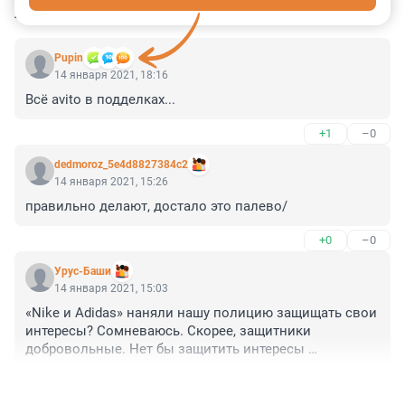
КОММЕНТАРИИ
9
Pupin
14 января 2021, 18:16
Всё avito в подделках...
+1
–0
dedmoroz_5e4d8827384c2
14 января 2021, 15:26
правильно делают, достало это палево/
+0
–0
Урус-Баши
14 января 2021, 15:03
«Nike и Adidas» наняли нашу полицию защищать свои 
интересы? Сомневаюсь. Скорее, защитники 
добровольные. Нет бы защитить интересы 
российских граждан. И не пофиг ли им, что написано 
+0
–0
на продаваемых изделиях? Ну, скажем, напишу я на 
своем иностранном "Запорожце" производства 1969 