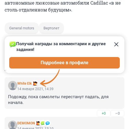
автономные люксовые автомобили Cadillac «в не
столь отдаленном будущем».
General motors
Вертолет
Получай награды за комментарии и другие 
задания!
0
0
0
0
0
Подробнее в профиле
КОММЕНТАРИИ
2
White Elk
14 января 2021, 14:39
Подожду, пока самолеты перестанут падать, для 
начала.
+0
–0
DEMOMON
14 января 2021, 13:10