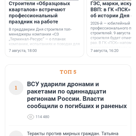
Строители «Образцовых
ГЭС, марки, искус
кварталов» встречают
ВВП: в ГК «ПСК» р
профессиональный
об истории Дня с
праздник на работе
2026-й — юбилейный го
профессионального пр
В преддверии Дня строителя топ-
строителей. 9 августа 2
менеджеры компании «СЗ
строителя будет отмечат
„Терминал-Ресурс“ — о планах
раз. В ГК «ПСК» напомни
компании, испытаниях и поводах для
появился праздник и к
осторожного оптимизма.
7 августа, 18:00
7 августа, 16:20
поменялась роль строит
ТОП 5
ВСУ ударили дронами и
1
ракетами по одиннадцати
регионам России. Власти
сообщили о погибших и раненых
114 480
Теракты против мирных граждан. Татьяна