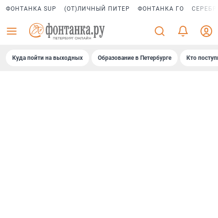
ФОНТАНКА SUP
(ОТ)ЛИЧНЫЙ ПИТЕР
ФОНТАНКА ГО
СЕРЕБР
Куда пойти на выходных
Образование в Петербурге
Кто поступ