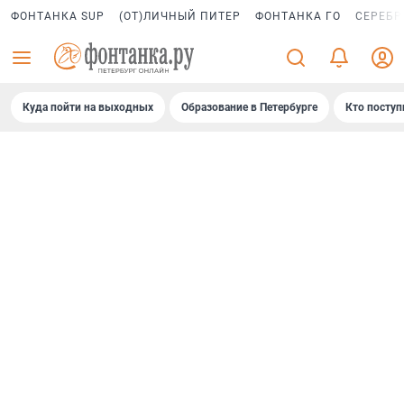
ФОНТАНКА SUP
(ОТ)ЛИЧНЫЙ ПИТЕР
ФОНТАНКА ГО
СЕРЕБР
Куда пойти на выходных
Образование в Петербурге
Кто поступ