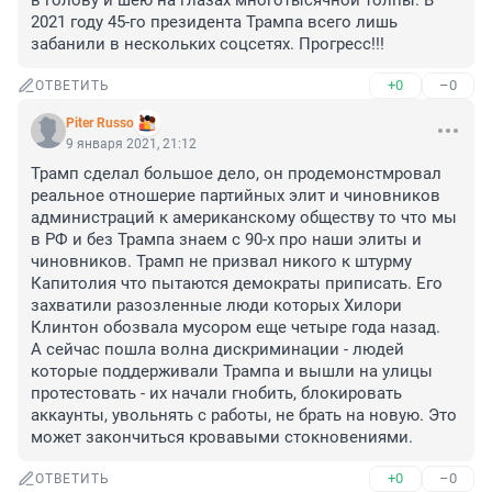
в голову и шею на глазах многотысячной толпы. В 
2021 году 45-го президента Трампа всего лишь 
забанили в нескольких соцсетях. Прогресс!!!
+0
–0
ОТВЕТИТЬ
Piter Russo
9 января 2021, 21:12
Трамп сделал большое дело, он продемонстмровал 
реальное отношерие партийных элит и чиновников 
администраций к американскому обществу то что мы 
в РФ и без Трампа знаем с 90-х про наши элиты и 
чиновников. Трамп не призвал никого к штурму 
Капитолия что пытаются демократы приписать. Его 
захватили разозленные люди которых Хилори 
Клинтон обозвала мусором еще четыре года назад.

А сейчас пошла волна дискриминации - людей 
которые поддерживали Трампа и вышли на улицы 
протестовать - их начали гнобить, блокировать 
аккаунты, увольнять с работы, не брать на новую. Это 
может закончиться кровавыми стокновениями.
+0
–0
ОТВЕТИТЬ