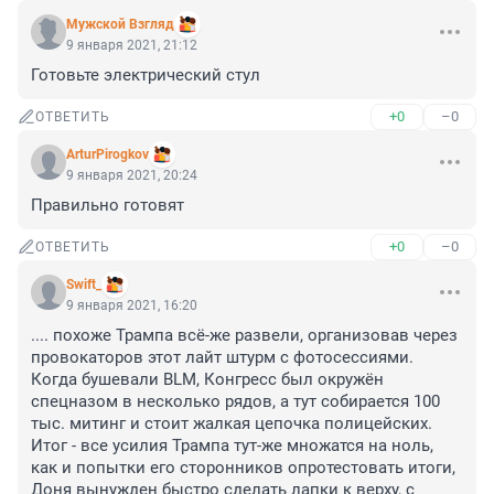
Мужской Взгляд
9 января 2021, 21:12
Готовьте электрический стул
+0
–0
ОТВЕТИТЬ
ArturPirogkov
9 января 2021, 20:24
Правильно готовят
+0
–0
ОТВЕТИТЬ
Swift_
9 января 2021, 16:20
.... похоже Трампа всё-же развели, организовав через 
провокаторов этот лайт штурм с фотосессиями. 
Когда бушевали BLM, Конгресс был окружён 
спецназом в несколько рядов, а тут собирается 100 
тыс. митинг и стоит жалкая цепочка полицейских. 
Итог - все усилия Трампа тут-же множатся на ноль, 
как и попытки его сторонников опротестовать итоги, 
Доня вынужден быстро сделать лапки к верху, с 