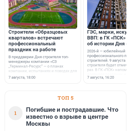
Строители «Образцовых
ГЭС, марки, искус
кварталов» встречают
ВВП: в ГК «ПСК» р
профессиональный
об истории Дня с
праздник на работе
2026-й — юбилейный го
профессионального пр
В преддверии Дня строителя топ-
строителей. 9 августа 2
менеджеры компании «СЗ
строителя будет отмечат
„Терминал-Ресурс“ — о планах
раз. В ГК «ПСК» напомни
компании, испытаниях и поводах для
появился праздник и к
осторожного оптимизма.
7 августа, 18:00
7 августа, 16:20
поменялась роль строит
ТОП 5
Погибшие и пострадавшие. Что
1
известно о взрыве в центре
Москвы