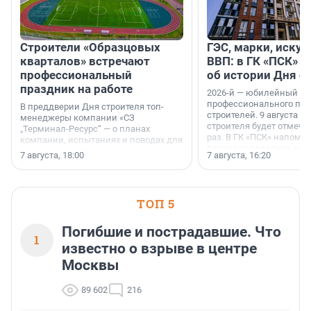
Строители «Образцовых
ГЭС, марки, искус
кварталов» встречают
ВВП: в ГК «ПСК» р
профессиональный
об истории Дня с
праздник на работе
2026-й — юбилейный го
профессионального пр
В преддверии Дня строителя топ-
строителей. 9 августа 2
менеджеры компании «СЗ
строителя будет отмечат
„Терминал-Ресурс“ — о планах
раз. В ГК «ПСК» напомни
компании, испытаниях и поводах для
появился праздник и к
осторожного оптимизма.
7 августа, 18:00
7 августа, 16:20
поменялась роль строит
ТОП 5
Погибшие и пострадавшие. Что
1
известно о взрыве в центре
Москвы
89 602
216