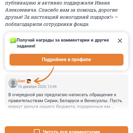
публикацию и активно поддержали Ивана
Алексеевича. Спасибо вам за помощь, дорогие
друзья! За настоящий новогодний подарок!» —
поблагодарили сотрудники фонда.
Получай награды за комментарии и другие 
задания!
0
0
0
0
0
Подробнее в профиле
КОММЕНТАРИИ
2
Garri
16 декабря 2020, 13:49
В очередной раз предлагаю написать обращение к 
правительствам Сирии, Беларуси и Венесуэлы. Пусть 
вернут деньги нашего бюджета, подаренные им 
дедом. Пояснить, что дед у нас не бружит с головой и 
+0
–0
раздаривает наши деньги. А на эти деньги вылечить 
детей и стариков.
Читать все комментарии