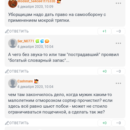
Modest_5e4ce41f7533b
4 декабря 2020, 10:09
Уборщицам надо дать право на самооборону с 
применением мокрой тряпки.
+1
–0
ОТВЕТИТЬ
Ser_N0771
4 декабря 2020, 10:04
А чего без звука-то или там "пострадавший" проявил 
"богатый словарный запас"...
+0
–0
ОТВЕТИТЬ
Cashmare
4 декабря 2020, 10:04
чем там закончилось дело, когда мужик каким-то 
малолетним отморозком сортир прочистил? если 
здесь всё равно шьют побои - может не стоило 
ограничиваться пощечиной, а сделать так же?
+0
–0
ОТВЕТИТЬ