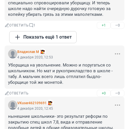
специально спровоцировали уборщицу. И теперь 
школе надо найти очередную дурочку готовую за 
копейку убирать грязь за этими малолетками.
+1
–0
ОТВЕТИТЬ
1
Показать ещё 1 ответ
Владислав М
4 декабря 2020, 12:53
Уборщица на увольнение. Можно и поругаться со 
школьником. Но мат и рукоприкладство в школе - 
табу. А мальчик всего лишь отплатил быдло-
уборщице той же монетой.
+0
–0
ОТВЕТИТЬ
VKuser462109691
4 декабря 2020, 12:45
нынешние школьники- это результат реформ по 
закрытию спец школ 7,8, вида и отправление 
подобные детей в общие образовательные школы.