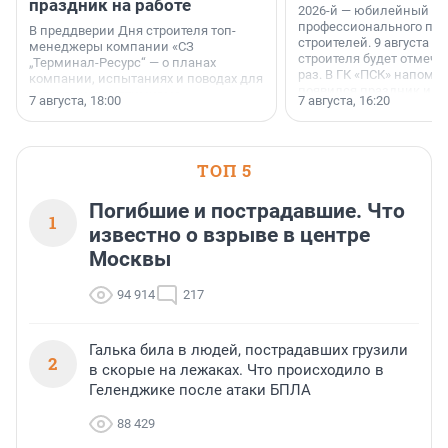
праздник на работе
2026-й — юбилейный го
профессионального пр
В преддверии Дня строителя топ-
строителей. 9 августа 2
менеджеры компании «СЗ
строителя будет отмечат
„Терминал-Ресурс“ — о планах
раз. В ГК «ПСК» напомни
компании, испытаниях и поводах для
появился праздник и к
осторожного оптимизма.
7 августа, 18:00
7 августа, 16:20
поменялась роль строит
ТОП 5
Погибшие и пострадавшие. Что
1
известно о взрыве в центре
Москвы
94 914
217
Галька била в людей, пострадавших грузили
2
в скорые на лежаках. Что происходило в
Геленджике после атаки БПЛА
88 429