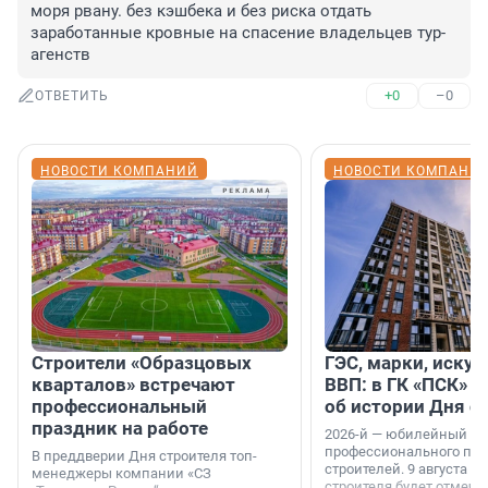
моря рвану. без кэшбека и без риска отдать 
заработанные кровные на спасение владельцев тур-
агенств
+0
–0
ОТВЕТИТЬ
НОВОСТИ КОМПАНИЙ
НОВОСТИ КОМПАНИ
Строители «Образцовых
ГЭС, марки, искус
кварталов» встречают
ВВП: в ГК «ПСК» р
профессиональный
об истории Дня с
праздник на работе
2026-й — юбилейный го
профессионального пр
В преддверии Дня строителя топ-
строителей. 9 августа 2
менеджеры компании «СЗ
строителя будет отмечат