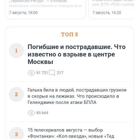
„Терминал-Ресурс“ — о планах
раз. В ГК «ПСК» напомни
компании, испытаниях и поводах для
появился праздник и к
осторожного оптимизма.
7 августа, 18:00
7 августа, 16:20
поменялась роль строит
ТОП 5
Погибшие и пострадавшие. Что
1
известно о взрыве в центре
Москвы
91 721
217
Галька била в людей, пострадавших грузили
2
в скорые на лежаках. Что происходило в
Геленджике после атаки БПЛА
85 664
15 телесериалов августа — выбор
3
«Фонтанки»: «Коп-звезда», новые «Тед