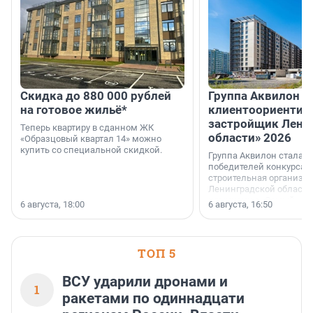
Скидка до 880 000 рублей
Группа Аквилон 
на готовое жильё*
клиентоориентир
застройщик Лени
Теперь квартиру в сданном ЖК
области» 2026
«Образцовый квартал 14» можно
купить со специальной скидкой.
Группа Аквилон стала 
победителей конкурса 
строительная организа
Ленинградской области 
номинации «Самый
6 августа, 18:00
6 августа, 16:50
клиентоориентированн
застройщик Ленинград
области».
ТОП 5
ВСУ ударили дронами и
1
ракетами по одиннадцати