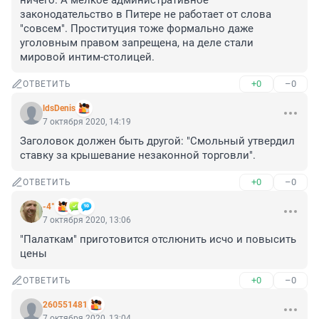
ничего. А мелкое административное 
законодательство в Питере не работает от слова 
"совсем". Проституция тоже формально даже 
уголовным правом запрещена, на деле стали 
мировой интим-столицей.
+0
–0
ОТВЕТИТЬ
ldsDenis
7 октября 2020, 14:19
Заголовок должен быть другой: "Смольный утвердил 
ставку за крышевание незаконной торговли".
+0
–0
ОТВЕТИТЬ
-4°
7 октября 2020, 13:06
"Палаткам" приготовится отслюнить исчо и повысить 
цены
+0
–0
ОТВЕТИТЬ
260551481
7 октября 2020, 13:04