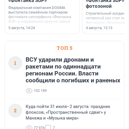
«Фонтанка SUP»
«Фонтанка SUP» я
фотозоной
Федеральная компания DOGMA
выступила семейным партнером
Строительный холдинг 
фестиваля сапсерфинга «Фонтанка
четвертый раз стал пар
SUP» и поддержала одну из самых
фестиваля «Фонтанка S
ярких и романтичных номинаций —
раз компания стремится
5 августа, 14:24
4 августа, 12:13
«SUP-свадьба».
привезти корпоративну
и подарить настоящий 
посетителям фестиваля
необычной фотозоне.
ТОП 5
ВСУ ударили дронами и
1
ракетами по одиннадцати
регионам России. Власти
сообщили о погибших и раненых
102 189
Куда пойти 31 июля–2 августа: праздник
2
флоксов, «Пространственный сдвиг» у
Манежа и «Музыка мира»
77 976
7