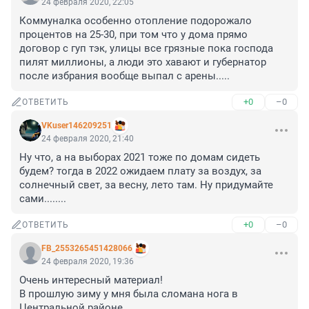
24 февраля 2020, 22:05
Коммуналка особенно отопление подорожало 
процентов на 25-30, при том что у дома прямо 
договор с гуп тэк, улицы все грязные пока господа 
пилят миллионы, а люди это хавают и губернатор 
после избрания вообще выпал с арены.....
+0
–0
ОТВЕТИТЬ
VKuser146209251
24 февраля 2020, 21:40
Ну что, а на выборах 2021 тоже по домам сидеть 
будем? тогда в 2022 ожидаем плату за воздух, за 
солнечный свет, за весну, лето там. Ну придумайте 
сами........
+0
–0
ОТВЕТИТЬ
FB_2553265451428066
24 февраля 2020, 19:36
Очень интересный материал!

В прошлую зиму у мня была сломана нога в 
Центральной районе.
