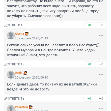
Благоустройству. Не было снега – и хорошо, но это не 
значит, что рабочих всех надо выгнать, зарплату 
никому не платить, технику продать и вообще город 
не убирать. Смешно чесслово))
+0
–0
ОТВЕТИТЬ
Alesha
25 февраля 2020, 01:19
Беглов сейчас усами пошевелит и все у Вас будет))) 
Свалки мусора и в центре появятся. У него кадры 
отличные! Знают, что делать
+0
–0
ОТВЕТИТЬ
Danik
25 февраля 2020, 00:10
Если деньга дают, то почему их не взять!!! Жулики 
везде! И это не новость!
+0
–0
ОТВЕТИТЬ
Vovachka