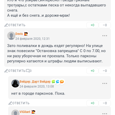
Кто и что убирает,интересно??Везде грязные 
тротуары,с остатками песка от некогда выпадавшего 
снега.

А ещё и без снега..и дороже-мрак!
+0
–0
ОТВЕТИТЬ
Devis
24 февраля 2020, 12:31
Зато поливалки в дождь ездят регулярно! На улице 
знак повесили "Остановка запрещена" С 0 по 7.00, но 
ни разу уборочная не проехала. Только парконы 
регулярно катаются и штрафы людям выписывают.
+0
–0
ОТВЕТИТЬ
3
Вейдер. Дарт Вейдер
24 февраля 2020, 13:08
нет в городе парконов. Пока.
+0
–0
ОТВЕТИТЬ
ViGilant