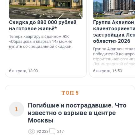
Скидка до 880 000 рублей
Группа Аквилон 
на готовое жильё*
клиентоориентир
застройщик Лени
Теперь квартиру в сданном ЖК
области» 2026
«Образцовый квартал 14» можно
купить со специальной скидкой.
Группа Аквилон стала 
победителей конкурса 
строительная организа
Ленинградской области 
номинации «Самый
6 августа, 18:00
6 августа, 16:50
клиентоориентированн
застройщик Ленинград
области».
ТОП 5
Погибшие и пострадавшие. Что
1
известно о взрыве в центре
Москвы
92 233
217