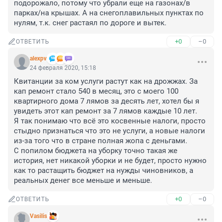
подорожало, потому что убрали еще на газонах/в 
парках/на крышах. А на снегоплавильных пунктах по 
нулям, т.к. снег растаял по дороге и вытек.
+0
–0
ОТВЕТИТЬ
alexpv
24 февраля 2020, 15:18
Квитанции за ком услуги растут как на дрожжах. За 
кап ремонт стало 540 в месяц, это с моего 100 
квартирного дома 7 лямов за десять лет, хотел бы я 
увидеть этот кап ремонт за 7 лямов каждые 10 лет.

Я так понимаю что всё это косвенные налоги, просто 
стыдно признаться что это не услуги, а новые налоги 
из-за того что в стране полная жопа с деньгами.

С попилом бюджета на уборку точно такая же 
история, нет никакой уборки и не будет, просто нужно 
как то растащить бюджет на нужды чиновников, а 
реальных денег все меньше и меньше.
+0
–0
ОТВЕТИТЬ
Vasilis