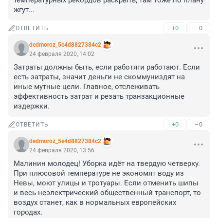
температурных рекордов раскрыть, там тоже по плану 
жгут...
+0
–0
ОТВЕТИТЬ
dedmoroz_5e4d8827384c2
24 февраля 2020, 14:02
Затраты должны быть, если работяги работают. Если 
есть затраты, значит деньги не скоммуниздят на 
иные мутные цели. Главное, отслеживать 
эффективность затрат и резать транзакционные 
издержки.
+0
–0
ОТВЕТИТЬ
dedmoroz_5e4d8827384c2
24 февраля 2020, 13:56
Малинин молодец! Уборка идёт на твердую четверку. 
При плюсовой температуре не экономят воду из 
Невы, моют улицы и тротуары. Если отменить шипы 
и весь неэлектрический общественный транспорт, то 
воздух станет, как в нормальных европейских 
городах.