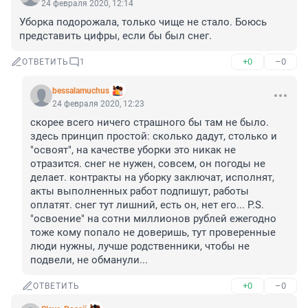
24 февраля 2020, 12:14
Уборка подорожала, только чище не стало. Боюсь 
представить цифры, если бы был снег.
+0
–0
ОТВЕТИТЬ
1
bessalamuchus
24 февраля 2020, 12:23
скорее всего ничего страшного бы там не было. 
здесь принцип простой: сколько дадут, столько и 
"освоят", на качестве уборки это никак не 
отразится. снег не нужен, совсем, он погоды не 
делает. контракты на уборку заключат, исполнят, 
акты выполненных работ подпишут, работы 
оплатят. снег тут лишний, есть он, нет его... P.S. 
"освоение" на сотни миллионов рублей ежегодно 
тоже кому попало не доверишь, тут проверенные 
люди нужны, лучше родственники, чтобы не 
подвели, не обманули...
+0
–0
ОТВЕТИТЬ