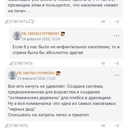
прохиндеи этим и пользуются , что население «лежит 
на печи» ...
+0
–0
ОТВЕТИТЬ
1
FB_1887561197985301
24 февраля 2020, 13:34
Если б у нас было не инфантильное население, то и 
страна была бы абсолютно другая
+0
–0
ОТВЕТИТЬ
FB_1887561197985301
24 февраля 2020, 13:20
Все жто ничуть не удивляет. Создана система, 
предназначенная для воровства и создания 
"потемкинских деревень" для плебса в дуроящике. 

Ну а вся коммуналка -это одна из самых лаковъмых 
"черных дыр,"

Списывать на затраты легко и приятнп.
+0
–0
ОТВЕТИТЬ