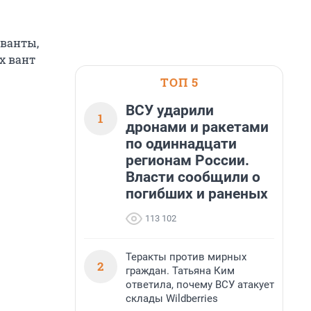
 ванты,
х вант
ТОП 5
ВСУ ударили
1
дронами и ракетами
по одиннадцати
регионам России.
Власти сообщили о
погибших и раненых
113 102
Теракты против мирных
2
граждан. Татьяна Ким
ответила, почему ВСУ атакует
склады Wildberries