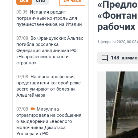
Все
СПБ
24 часа
«Предло
00:35
Испания вводит
«Фонтан
пограничный контроль для
рабочих
путешественников из Италии
07/08
Во Французских Альпах
1 февраля 2020, 00:08
погибла россиянка.
Федерация альпинизма РФ:
«Непрофессионально и
148
комме
странно»
07/08
Названа профессия,
представители которой реже
всего умирают от болезни
Альцгеймера
07/08
Мизулина
отреагировала на сообщения
о выдворении «веселого
молочника» Джастаса
Уолкера из РФ