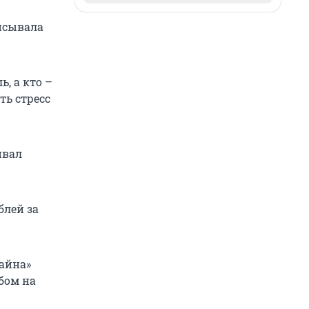
писывала
, а кто –
ть стресс
ивал
блей за
майна»
абом на