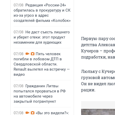
07/08
Редакция «России-24»
обратилась в прокуратуру и СК
из-за угроз в адрес
создателей фильма «Колобок»
07/08
Не даст съесть лишнего
и уберет отеки: этот продукт
Первую пару со
незаменим для худеющих
детства Алексан
Кучеров – проф
07/08
Пять человек
подработки, нав
погибли в лобовом ДТП в
Свердловской области.
Renault вылетел на встречку —
Люльку с Куче
видео
грузовой автом
Он не видел лю
07/08
Гражданин Литвы
рации.
попытался прорваться в РФ
на автомобиле через
закрытый погранпункт
07/08
«Вы это видели?»: