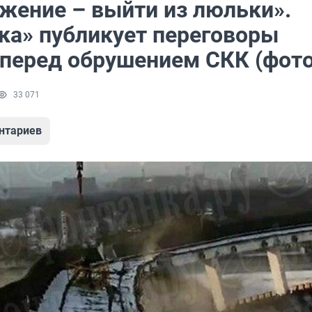
жение – выйти из люльки».
ка» публикует переговоры
 перед обрушением СКК (фото
33 071
нтариев