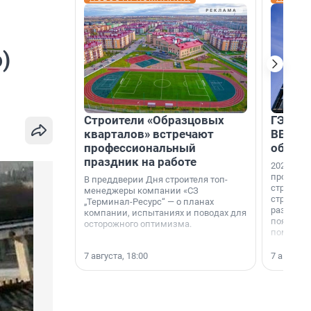
)
Строители «Образцовых
ГЭС, м
кварталов» встречают
ВВП: в
профессиональный
об ист
праздник на работе
2026-й —
професси
В преддверии Дня строителя топ-
строителе
менеджеры компании «СЗ
строителя
„Терминал-Ресурс“ — о планах
раз. В ГК
компании, испытаниях и поводах для
появился
осторожного оптимизма.
поменяла
7 августа, 18:00
7 августа,