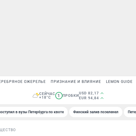
ЕРЕБРЯНОЕ ОЖЕРЕЛЬЕ
ПРИЗНАНИЕ И ВЛИЯНИЕ
LEMON GUIDE
USD 82,17
СЕЙЧАС
1
ПРОБКИ
+18°C
EUR 94,84
поступил в вузы Петербурга по квоте
Финский залив позеленел
Пете
ЩЕСТВО