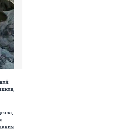
сной
ников,
еала,
х
здания