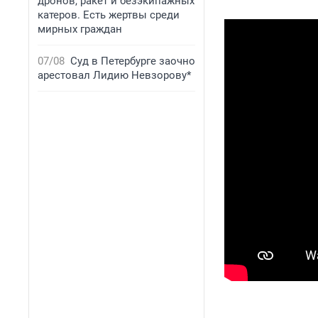
дронов, ракет и безэкипажных
катеров. Есть жертвы среди
мирных граждан
07/08
Суд в Петербурге заочно
арестовал Лидию Невзорову*