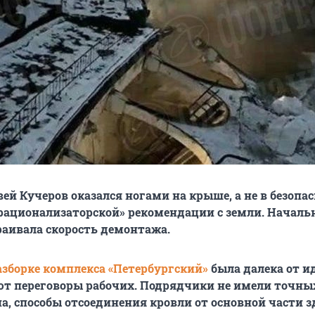
й Кучеров оказался ногами на крыше, а не в безопа
«рационализаторской» рекомендации с земли. Началь
раивала скорость демонтажа.
азборке комплекса «Петербургский»
была далека от ид
ют переговоры рабочих. Подрядчики не имели точны
на, способы отсоединения кровли от основной части 