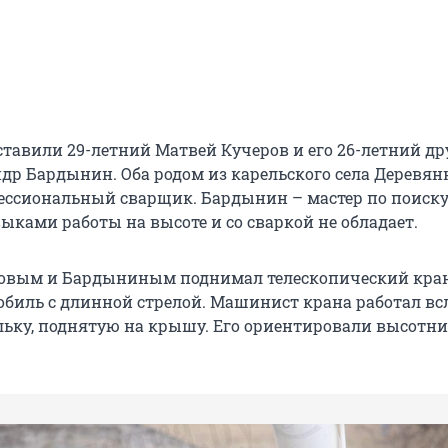
ставили 29-летний Матвей Кучеров и его 26-летний др
др Бардынин. Оба родом из карельского села Деревян
ессиональный сварщик. Бардынин – мастер по поиск
ыками работы на высоте и со сваркой не обладает.
ровым и Бардыниным поднимал телескопический кра
обиль с длинной стрелой. Машинист крана работал вс
льку, поднятую на крышу. Его ориентировали высотни