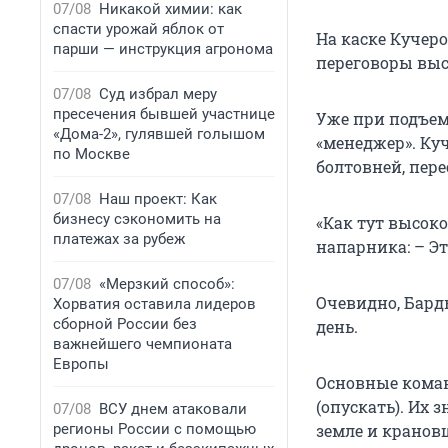
07/08
Никакой химии: как
спасти урожай яблок от
На каске Кучер
парши — инструкция агронома
переговоры выс
07/08
Суд избрал меру
пресечения бывшей участнице
Уже при подъеме
«Дома-2», гулявшей голышом
«менеджер». Ку
по Москве
болтовней, пере
07/08
Наш проект: Как
бизнесу сэкономить на
«Как тут высоко
платежах за рубеж
напарника: – Эт
07/08
«Мерзкий способ»:
Очевидно, Бард
Хорватия оставила лидеров
сборной России без
день.
важнейшего чемпионата
Европы
Основные коман
(опускать). Их 
07/08
ВСУ днем атаковали
регионы России с помощью
земле и кранов