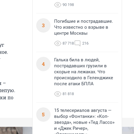
90 198
Погибшие и пострадавшие.
3
Что известно о взрыве в
центре Москвы
87 718
216
уг
ное.
у
Галька била в людей,
4
пострадавших грузили в
скорые на лежаках. Что
происходило в Геленджике
н –
после атаки БПЛА
лепую.
81 818
ки по
15 телесериалов августа —
5
выбор «Фонтанки»: «Коп-
звезда», новые «Тед Лассо»
и «Джек Ричер»,