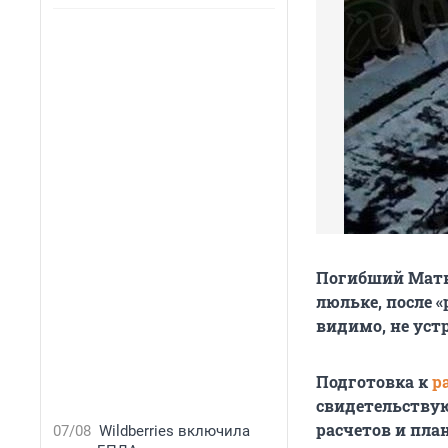
Погибший Матве
люльке, после 
видимо, не уст
Подготовка к
р
свидетельству
расчетов и пла
07/08
Wildberries включила