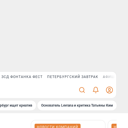
ЗСД ФОНТАНКА ФЕСТ
ПЕТЕРБУРГСКИЙ ЗАВТРАК
АФИША PLUS
рбург ищет креатив
Основатель Levrana и критика Татьяны Ким
Зач
НОВОСТИ КОМПАНИЙ
НОВОС