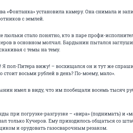
ова «Фонтанка» установила камеру. Она снимала и за
отников с землей.
 люльки стало понятно, кто в паре профи-исполнитель
черов в основном молчал. Бардынин пытался заглуши
скакивая с темы на тему.
! Я пол-Питера вижу! – восхищался он и тут же спраш
о стоит восьми рублей в день? По-моему, мало».
ынин имел в виду, что им пообещали восемь тысяч ру
ды при погрузке-разгрузке – «вира» (поднимать) и «
знал только Кучеров. Ему приходилось общаться со шт
щиком и орудовать газосварочным резаком.