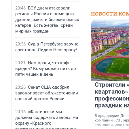
20:46
ВСУ днем атаковали
НОВОСТИ КО
регионы России с помощью
дронов, ракет и безэкипажных
катеров. Есть жертвы среди
мирных граждан
20:36
Суд в Петербурге заочно
арестовал Лидию Невзорову*
20:31
Нам врали, что кофе
вреден? Кому можно пить до
пяти чашек в день
Строители 
20:26
Сенат США одобрил
кварталов»
законопроект об ужесточении
профессио
санкций против России
праздник н
20:16
«Фактически мы
В преддверии Дня
должны содержать завод». На
компании «СЗ „Тер
охрану «Красного
компании, испытан