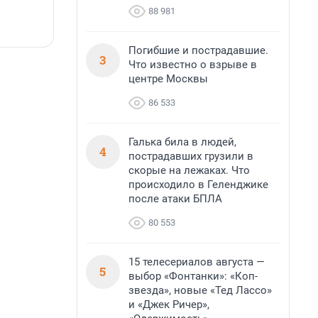
водопада.
88 981
7 августа, 14:59
7
Погибшие и пострадавшие.
3
Что известно о взрыве в
центре Москвы
86 533
Галька била в людей,
4
пострадавших грузили в
скорые на лежаках. Что
происходило в Геленджике
после атаки БПЛА
80 553
15 телесериалов августа —
5
выбор «Фонтанки»: «Коп-
звезда», новые «Тед Лассо»
и «Джек Ричер»,