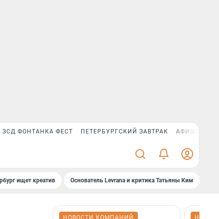
ЗСД ФОНТАНКА ФЕСТ
ПЕТЕРБУРГСКИЙ ЗАВТРАК
АФИША PLUS
рбург ищет креатив
Основатель Levrana и критика Татьяны Ким
Зач
НОВОСТИ КОМПАНИЙ
НОВОС