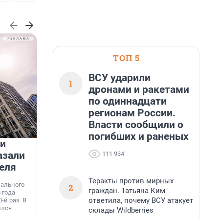
ТОП 5
ВСУ ударили
1
дронами и ракетами
по одиннадцати
регионам России.
Власти сообщили о
погибших и раненых
 и
На водоёмах Ленобласти
азали
заработали новые базовые
111 934
еля
станции МегаФона
К
Теракты против мирных
к
нального
Инженеры МегаФона установили телеком-
2
о
граждан. Татьяна Ким
 года
оборудование на популярных водоёмах
т
ответила, почему ВСУ атакует
-й раз. В
Ленинградской области. Базовые станции
н
ился
вблизи Лемболовского и Раздолинского озёр,
склады Wildberries
т
а также недалеко от Большого Тосненского