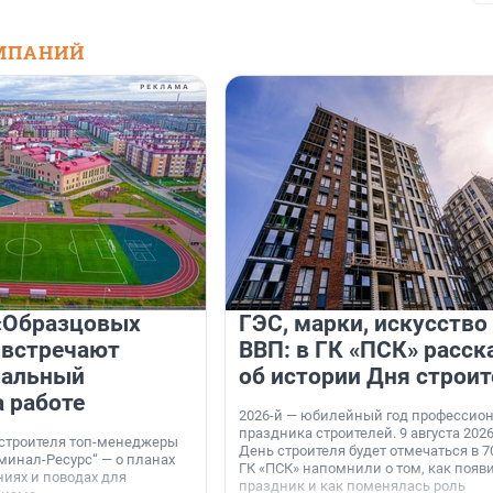
МПАНИЙ
«Образцовых
ГЭС, марки, искусство
 встречают
ВВП: в ГК «ПСК» расск
нальный
об истории Дня строит
а работе
2026-й — юбилейный год профессио
праздника строителей. 9 августа 2026
 строителя топ-менеджеры
День строителя будет отмечаться в 70
минал-Ресурс“ — о планах
ГК «ПСК» напомнили о том, как появ
иях и поводах для
праздник и как поменялась роль