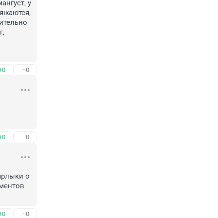
нгуст, у 
яжаются, 
ительно 
, 
+0
–0
+0
–0
рлыки о 
ментов 
+0
–0