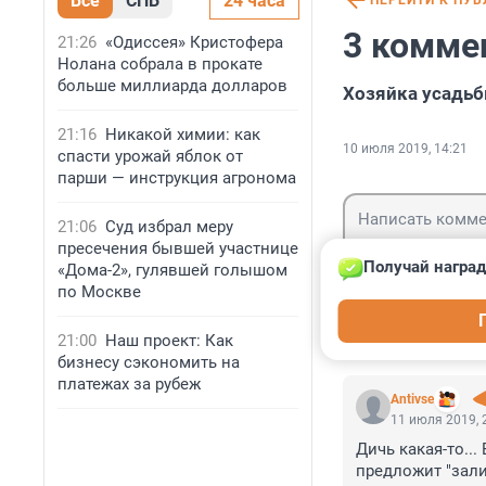
Все
СПБ
24 часа
ПЕРЕЙТИ К ПУ
3 комме
21:26
«Одиссея» Кристофера
Нолана собрала в прокате
больше миллиарда долларов
Хозяйка усадьб
21:16
Никакой химии: как
10 июля 2019, 14:21
спасти урожай яблок от
парши — инструкция агронома
21:06
Суд избрал меру
пресечения бывшей участнице
Получай наград
«Дома-2», гулявшей голышом
по Москве
Гость
Войти
21:00
Наш проект: Как
бизнесу сэкономить на
платежах за рубеж
Antivse
11 июля 2019, 
Дичь какая-то...
предложит "зали