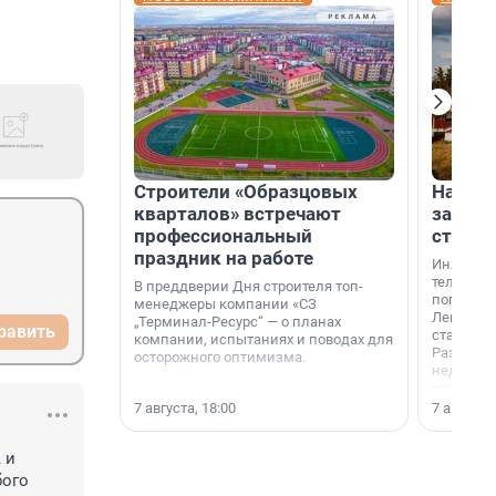
Строители «Образцовых
На вод
кварталов» встречают
зарабо
профессиональный
станци
праздник на работе
Инженер
телеком-
В преддверии Дня строителя топ-
популярн
менеджеры компании «СЗ
Ленингра
„Терминал-Ресурс“ — о планах
равить
станции 
компании, испытаниях и поводах для
Раздолин
осторожного оптимизма.
недалеко
водопада
7 августа, 18:00
7 августа,
и 
ого 