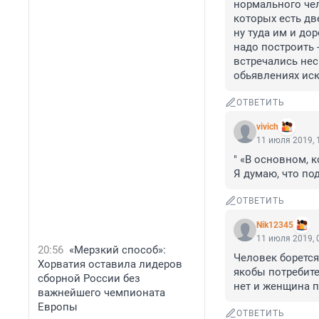
нормального чел
которых есть дв
ну туда им и до
надо построить -
встречались нес
обьявлениях иск
ОТВЕТИТЬ
vivich
11 июля 2019, 
" «В основном, к
Я думаю, что по
ОТВЕТИТЬ
Nik12345
11 июля 2019, 
20:56
«Мерзкий способ»:
Человек борется
Хорватия оставила лидеров
якобы потребите
сборной России без
нет и женщина п
важнейшего чемпионата
Европы
ОТВЕТИТЬ