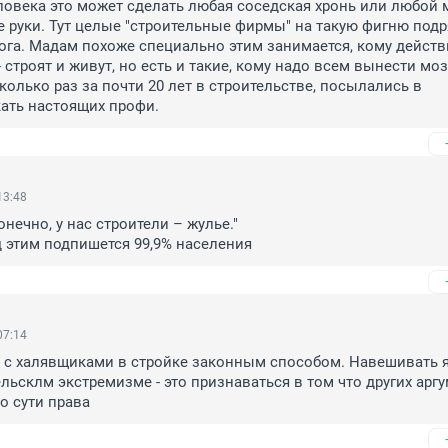
овека это может сделать любая соседская хронь или любой ма
е руки. Тут целые "строительные фирмы" на такую фигню подр
рога. Мадам похоже специально этим занимается, кому действ
 строят и живут, но есть и такие, кому надо всем вынести мозг
колько раз за почти 20 лет в строительстве, посылались в 
ать настоящих профи.
13:48
онечно, у нас строители – жулье."

д этим подпишется 99,9% населения
07:14
 с халявщиками в стройке законным способом. Навешивать я
льсклм экстремизме - это признаваться в том что других аргу
о сути права