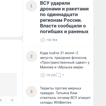
ВСУ ударили
1
дронами и ракетами
по одиннадцати
регионам России.
Власти сообщили о
погибших и раненых
102 964
Куда пойти 31 июля–2
2
августа: праздник флоксов,
«Пространственный сдвиг» у
Манежа и «Музыка мира»
79 225
7
Теракты против мирных
3
граждан. Татьяна Ким
ответила, почему ВСУ атакует
0
–0
склады Wildberries