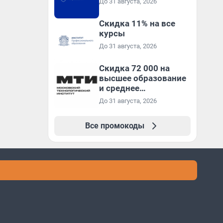
До 31 августа, 2026
Скидка 11% на все
курсы
До 31 августа, 2026
Скидка 72 000 на
высшее образование
и среднее
специальное
До 31 августа, 2026
образование в
первый год обучения
Все промокоды