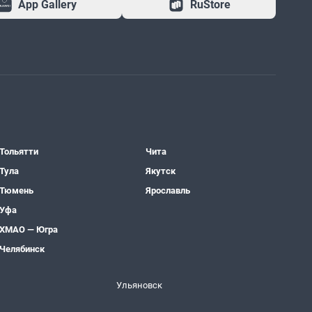
App Gallery
RuStore
Тольятти
Чита
Тула
Якутск
Тюмень
Ярославль
Уфа
ХМАО — Югра
Челябинск
Ульяновск