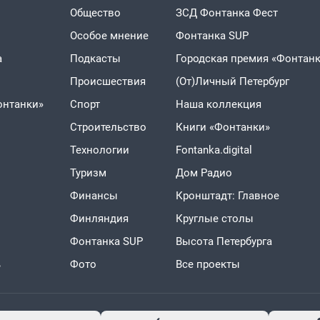
Общество
ЗСД Фонтанка Фест
Особое мнение
Фонтанка SUP
а
Подкасты
Городская премия «Фонтанк
Проиcшествия
(От)Личный Петербург
онтанки»
Спорт
Наша коллекция
Строительство
Книги «Фонтанки»
Технологии
Fontanka.digital
Туризм
Дом Радио
Финансы
Кронштадт: Главное
Финляндия
Круглые столы
Фонтанка SUP
Высота Петербурга
ь
Фото
Все проекты