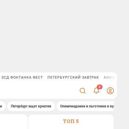
ЗСД ФОНТАНКА ФЕСТ
ПЕТЕРБУРГСКИЙ ЗАВТРАК
АФИША PLUS
ти
Петербург ищет креатив
Олимпиадники и льготники в вузах СПб
ТОП 5