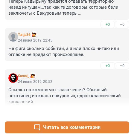
Теперь Кадырычу придется отдавать территорию 
назад ингушам...так как те договоры которые бвли 
заключегы с Евкуровым теперь 
нндействительны...единственный вариант пока в 
+0
–0
ингушетии хаос...включать ее в состав Чечни...))но 
ингуши в этом случае еще сильнее буянить 
Tanja36
начнут...))..вообще с ингушами теперь долгая песня 
24 июня 2019, 22:45
будет...Кадыр там как слон в пасудной лавке все 
Не фига сколько событий, а я или плохо читаю или 
разворотил))
огласке не придают происходящее.
+0
–0
Samal_
24 июня 2019, 20:52
Ссылка на компромат глаза чешет? Обычный 
пехотинец из клана евкуровых, едрос классический 
кавказский.
+0
–0
Читать все комментарии