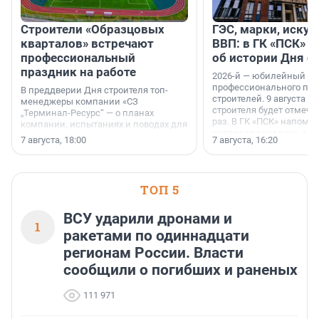
Строители «Образцовых
ГЭС, марки, искус
кварталов» встречают
ВВП: в ГК «ПСК» р
профессиональный
об истории Дня с
праздник на работе
2026-й — юбилейный го
профессионального пр
В преддверии Дня строителя топ-
строителей. 9 августа 2
менеджеры компании «СЗ
строителя будет отмечат
„Терминал-Ресурс“ — о планах
раз. В ГК «ПСК» напомни
компании, испытаниях и поводах для
появился праздник и к
осторожного оптимизма.
7 августа, 18:00
7 августа, 16:20
поменялась роль строит
ТОП 5
ВСУ ударили дронами и
1
ракетами по одиннадцати
регионам России. Власти
сообщили о погибших и раненых
111 971