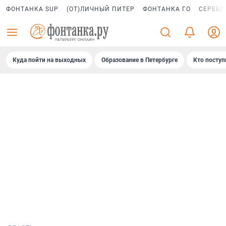
ФОНТАНКА SUP
(ОТ)ЛИЧНЫЙ ПИТЕР
ФОНТАНКА ГО
СЕРЕБР
Куда пойти на выходных
Образование в Петербурге
Кто поступ