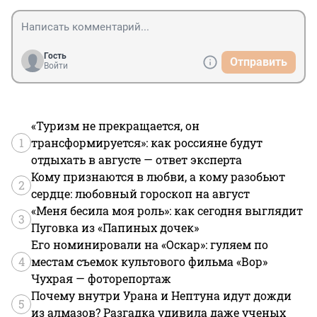
Гость
Отправить
Войти
«Туризм не прекращается, он
1
трансформируется»: как россияне будут
отдыхать в августе — ответ эксперта
Кому признаются в любви, а кому разобьют
2
сердце: любовный гороскоп на август
«Меня бесила моя роль»: как сегодня выглядит
3
Пуговка из «Папиных дочек»
Его номинировали на «Оскар»: гуляем по
4
местам съемок культового фильма «Вор»
Чухрая — фоторепортаж
Почему внутри Урана и Нептуна идут дожди
5
из алмазов? Разгадка удивила даже ученых