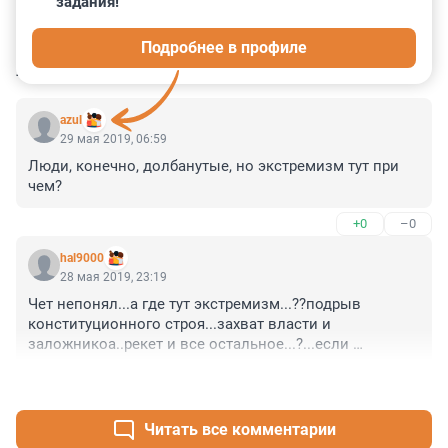
задания!
0
0
0
0
0
Подробнее в профиле
КОММЕНТАРИИ
2
azul
29 мая 2019, 06:59
Люди, конечно, долбанутые, но экстремизм тут при 
чем?
+0
–0
hal9000
28 мая 2019, 23:19
Чет непонял...а где тут экстремизм...??подрыв 
конституционного строя...захват власти и 
заложникоа..рекет и все остальное...?...если 
например у меня нет денег на больницу..и я лечусь 
+0
–0
дома горчичниками то я экстремист чтоли..??..вот те 
раз
Читать все комментарии