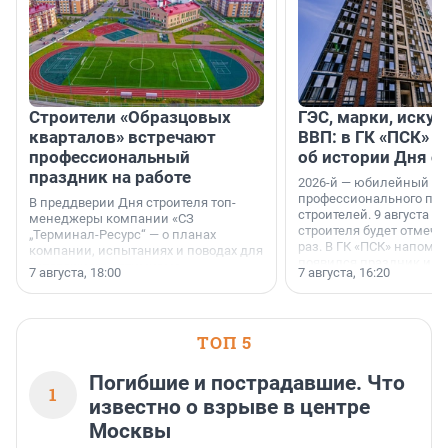
Строители «Образцовых
ГЭС, марки, искус
кварталов» встречают
ВВП: в ГК «ПСК» р
профессиональный
об истории Дня с
праздник на работе
2026-й — юбилейный го
профессионального пр
В преддверии Дня строителя топ-
строителей. 9 августа 2
менеджеры компании «СЗ
строителя будет отмечат
„Терминал-Ресурс“ — о планах
раз. В ГК «ПСК» напомни
компании, испытаниях и поводах для
появился праздник и к
осторожного оптимизма.
7 августа, 18:00
7 августа, 16:20
поменялась роль строит
ТОП 5
Погибшие и пострадавшие. Что
1
известно о взрыве в центре
Москвы