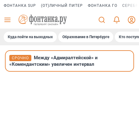
ФОНТАНКА SUP
(ОТ)ЛИЧНЫЙ ПИТЕР
ФОНТАНКА ГО
СЕРЕБР
Куда пойти на выходных
Образование в Петербурге
Кто поступ
Между «Адмиралтейской» и
СРОЧНО
«Комендантским» увеличен интервал