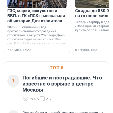
ГЭС, марки, искусство и
Скидка до 880 00
ВВП: в ГК «ПСК» рассказали
на готовое жильё
об истории Дня строителя
Теперь квартиру в сда
«Образцовый квартал 1
2026-й — юбилейный год
купить со специальной 
профессионального праздника
строителей. 9 августа 2026 года День
строителя будет отмечаться в 70-й
раз. В ГК «ПСК» напомнили о том, как
появился праздник и как
7 августа, 16:20
6 августа, 18:00
поменялась роль строительства.
ТОП 5
Погибшие и пострадавшие. Что
1
известно о взрыве в центре
Москвы
89 829
217
Галька била в людей, пострадавших грузили