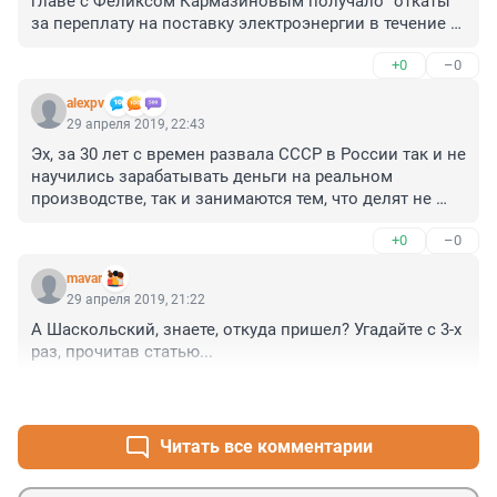
главе с Феликсом Кармазиновым получало "откаты" 
за переплату на поставку электроэнергии в течение 8 
лет.
+0
–0
alexpv
29 апреля 2019, 22:43
Эх, за 30 лет с времен развала СССР в России так и не 
научились зарабатывать деньги на реальном 
производстве, так и занимаются тем, что делят не 
переделят бонусы от оставшейся в наследство 
+0
–0
кормушки.
mavar
29 апреля 2019, 21:22
А Шаскольский, знаете, откуда пришел? Угадайте с 3-х 
раз, прочитав статью...
+0
–0
Читать все комментарии