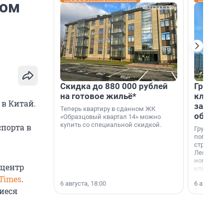
ром
Скидка до 880 000 рублей
Группа
на готовое жильё*
клиен
в Китай.
застро
Теперь квартиру в сданном ЖК
област
«Образцовый квартал 14» можно
купить со специальной скидкой.
спорта в
Группа А
победите
строител
Ленингра
номинац
 центр
клиенто
застройщ
 Times
.
6 августа, 18:00
6 августа,
области»
иеся