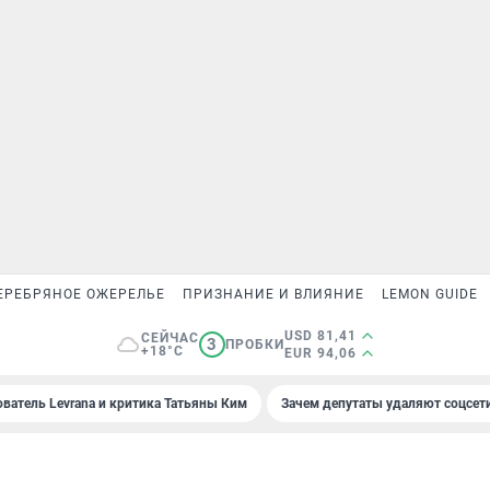
ЕРЕБРЯНОЕ ОЖЕРЕЛЬЕ
ПРИЗНАНИЕ И ВЛИЯНИЕ
LEMON GUIDE
USD 81,41
СЕЙЧАС
3
ПРОБКИ
+18°C
EUR 94,06
ователь Levrana и критика Татьяны Ким
Зачем депутаты удаляют соцсет