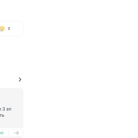
0
3 зп 
ь 
+0
–0