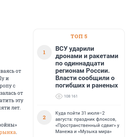
ТОП 5
ВСУ ударили
1
дронами и ракетами
по одиннадцати
регионам России.
ваясь от
Власти сообщили о
ly и
погибших и раненых
ропу с
залась от
108 161
атить эту
яти лет.
Куда пойти 31 июля–2
2
августа: праздник флоксов,
 войны»
«Пространственный сдвиг» у
Манежа и «Музыка мира»
 рынка
.