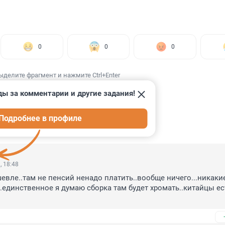
0
0
0
ыделите фрагмент и нажмите Ctrl+Enter
ды за комментарии и другие задания!
Подробнее в профиле
ИИ
4
, 18:48
евле..там не пенсий ненадо платить..вообще ничего...никакие 
.единственное я думаю сборка там будет хромать..китайцы ест