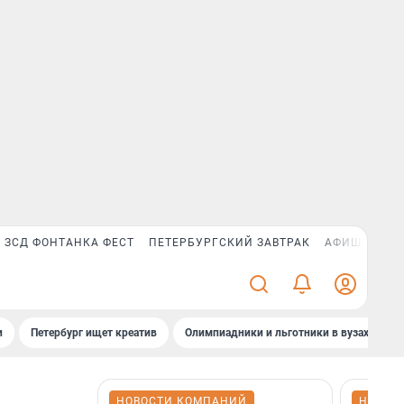
ЗСД ФОНТАНКА ФЕСТ
ПЕТЕРБУРГСКИЙ ЗАВТРАК
АФИША PLUS
и
Петербург ищет креатив
Олимпиадники и льготники в вузах СПб
НОВОСТИ КОМПАНИЙ
НОВОС