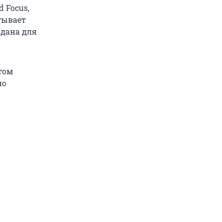
 Focus,
тывает
здана для
том
но