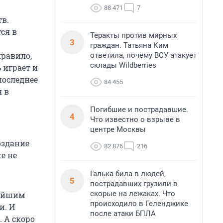
88 471
7
в.
ся в
Теракты против мирных
3
граждан. Татьяна Ким
правило,
ответила, почему ВСУ атакует
склады Wildberries
 играет и
последнее
84 455
 в
Погибшие и пострадавшие.
4
Что известно о взрыве в
центре Москвы
оздание
82 876
216
е не
Галька била в людей,
5
пострадавших грузили в
скорые на лежаках. Что
нейшим
происходило в Геленджике
и. И
после атаки БПЛА
 А скоро