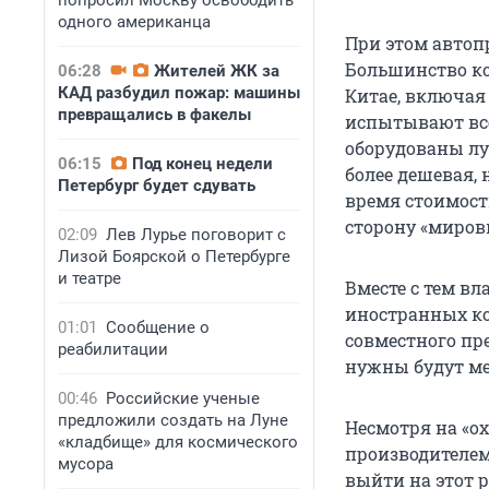
попросил Москву освободить
одного американца
При этом автоп
Большинство ко
06:28
Жителей ЖК за
КАД разбудил пожар: машины
Китае, включая
превращались в факелы
испытывают все
оборудованы лу
06:15
Под конец недели
более дешевая, 
Петербург будет сдувать
время стоимост
сторону «миров
02:09
Лев Лурье поговорит с
Лизой Боярской о Петербурге
и театре
Вместе с тем в
иностранных ко
01:01
Сообщение о
совместного пр
реабилитации
нужны будут ме
00:46
Российские ученые
предложили создать на Луне
Несмотря на «о
«кладбище» для космического
производителем
мусора
выйти на этот р