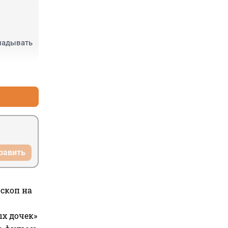
ладывать 
+0
–0
равить
оскоп на
ых дочек»