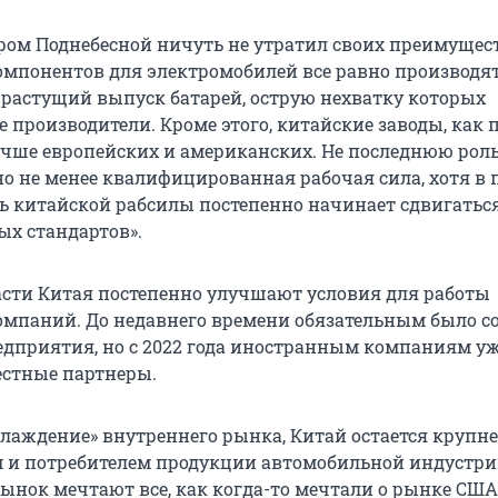
ром Поднебесной ничуть не утратил своих преимущест
мпонентов для электромобилей все равно производят
 растущий выпуск батарей, острую нехватку которых
 производители. Кроме этого, китайские заводы, как 
чше европейских и американских. Не последнюю роль
но не менее квалифицированная рабочая сила, хотя в 
ь китайской рабсилы постепенно начинает сдвигаться
ых стандартов».
ласти Китая постепенно улучшают условия для работы
мпаний. До недавнего времени обязательным было с
едприятия, но с 2022 года иностранным компаниям уж
стные партнеры.
хлаждение» внутреннего рынка, Китай остается круп
 и потребителем продукции автомобильной индустри
ынок мечтают все, как когда-то мечтали о рынке США.