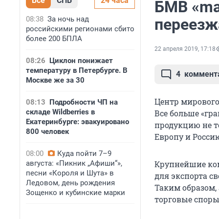
Все
СПБ
24 часа
БМВ «ma
08:38
За ночь над
переезж
российскими регионами сбито
более 200 БПЛА
22 апреля 2019, 17:18
08:26
Циклон понижает
температуру в Петербурге. В
4
коммент
Москве же за 30
Центр мирового
08:13
Подробности ЧП на
складе Wildberries в
Все больше «гра
Екатеринбурге: эвакуировано
продукцию не т
800 человек
Европу и Росси
08:00
Куда пойти 7–9
августа: «Пикник „Афиши“»,
Крупнейшие ко
песни «Короля и Шута» в
для экспорта св
Ледовом, день рождения
Таким образом
Зощенко и кубинские марки
торговые спор