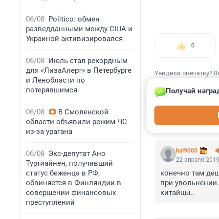
06/08
Politico: обмен
разведданными между США и
Украиной активизировался
0
06/08
Июль стал рекордным
для «ЛизаАлерт» в Петербурге
Увидели опечатку? В
и Ленобласти по
потерявшимся
Получай награ
06/08
В Смоленской
области объявили режим ЧС
КОММЕНТАР
из-за урагана
hal9000
06/08
Экс-депутат Ано
22 апреля 2019
Туртиайнен, получивший
статус беженца в РФ,
конечно там деш
обвиняется в Финляндии в
при увольнении.
совершении финансовых
китайцы..
преступлений