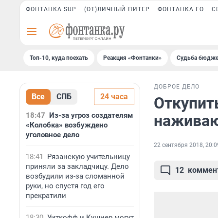
ФОНТАНКА SUP
(ОТ)ЛИЧНЫЙ ПИТЕР
ФОНТАНКА ГО
С
Топ-10, куда поехать
Реакция «Фонтанки»
Судьба бюдже
ДОБРОЕ ДЕЛО
Все
СПБ
24 часа
Откупит
18:47
Из-за угроз создателям
наживаю
«Колобка» возбуждено
уголовное дело
22 сентября 2018, 20:0
18:41
Рязанскую учительницу
приняли за закладчицу. Дело
12
коммен
возбудили из-за сломанной
руки, но спустя год его
прекратили
18:30
Уиткофф и Кушнер могут