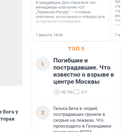
професси
В преддверии Дня строителя топ-
строителе
менеджеры компании «СЗ
строителя
„Терминал-Ресурс“ — о планах
раз. В ГК
компании, испытаниях и поводах для
появился
осторожного оптимизма.
поменяла
7 августа, 18:00
7 августа,
ТОП 5
Погибшие и
1
пострадавшие. Что
известно о взрыве в
центре Москвы
92 726
217
Галька била в людей,
 Бога у
2
пострадавших грузили в
оторая
скорые на лежаках. Что
происходило в Геленджике