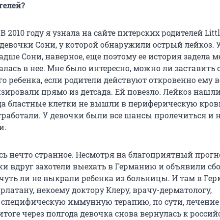
телей?
В 2010 году я узнала на сайте питерских родителей Littl
 девочки Сони, у которой обнаружили острый лейкоз. 
адше Сони, наверное, еще поэтому ее история задела м
алась в нее. Мне было интересно, можно ли заставить 
го ребенка, если родители действуют откровенно ему в
зировали прямо из детсада. Ей повезло. Лейкоз нашли
гда бластные клетки не вышли в периферическую кров
тработали. У девочки были все шансы пролечиться и 
и.
сь нечто странное. Несмотря на благоприятный прогн
ки вдруг захотели выехать в Германию и объявили сбо
 чуть ли не выкрали ребенка из больницы. И там в Ге
латану, некоему доктору Клеру, врачу-дерматологу,
специфическую иммунную терапию, по сути, лечение
итоге через полгода девочка снова вернулась к росси