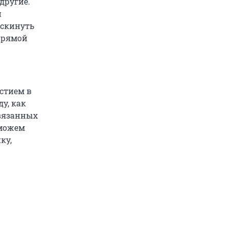
другие.
и
 скинуть
 прямой
стием в
ду, как
связанных
 можем
ку,