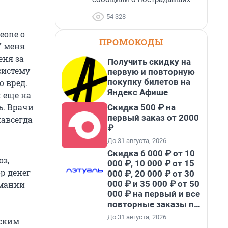
54 328
eоne о
ПРОМОКОДЫ
У меня
еня за
Получить скидку на
систему
первую и повторную
покупку билетов на
о вред.
Яндекс Афише
 еще на
ь. Врачи
Скидка 500 ₽ на
первый заказ от 2000
навсегда
₽
До 31 августа, 2026
Скидка 6 000 ₽ от 10
оз,
000 ₽, 10 000 ₽ от 15
р денег
000 ₽, 20 000 ₽ от 30
000 ₽ и 35 000 ₽ от 50
рмании
000 ₽ на первый и все
повторные заказы по
промокоду НАБЕРИ
До 31 августа, 2026
йским