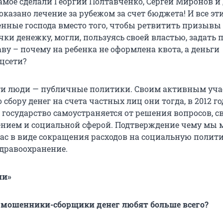
амое сделали Георгий Полтавченко, Сергей Миронов и 
казано лечение за рубежом за счет бюджета! И все эт
нные господа вместо того, чтобы ретвитить призывы
чки денежку, могли, пользуясь своей властью, задать
ву – почему на ребенка не оформлена квота, а деньги
оцсети?
ти люди — публичные политики. Своим активным уча
сбору денег на счета частных лиц они тогда, в 2012 го
о государство самоустраняется от решения вопросов, 
ением и социальной сферой. Подтверждение чему мы
ас в виде сокращения расходов на социальную полити
здравоохранение.
ни»
и мошенники-сборщики денег любят больше всего?