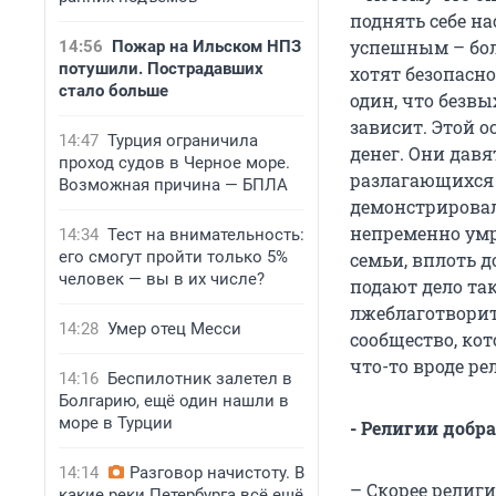
поднять себе на
успешным – бол
14:56
Пожар на Ильском НПЗ
потушили. Пострадавших
хотят безопасно
стало больше
один, что безвы
зависит. Этой 
14:47
Турция ограничила
денег. Они дав
проход судов в Черное море.
разлагающихся 
Возможная причина — БПЛА
демонстрировал
непременно умре
14:34
Тест на внимательность:
его смогут пройти только 5%
семьи, вплоть д
человек — вы в их числе?
подают дело та
лжеблаготворит
14:28
Умер отец Месси
сообщество, ко
что-то вроде ре
14:16
Беспилотник залетел в
Болгарию, ещё один нашли в
море в Турции
- Религии добра
14:14
Разговор начистоту. В
– Скорее религ
какие реки Петербурга всё ещё