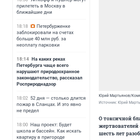
прилететь в Москву в
ближайшие дни
18:18
Петербурженке
заблокировали на счетах
больше 40 млн руб. за
неоплату парковки
18:14
На каких реках
Петербурга чаще всего
нарушают природоохранное
законодательство, рассказал
Росприроднадзор
Юрий Мартьянов/Ком
18:02
52 дня — столько длится
Источник: 
Юрий Марть
пожар в Сланцах. И это явно
не предел
О токсичной бл
18:00
Наш проект: Будет
жертвователей 
школа и бассейн. Как искать
шесть лет разо
квартиру в пригороде