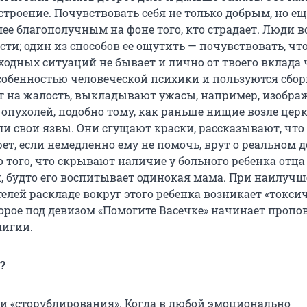
строение. Почувствовать себя не только добрым, но ещ
ее благополучным на фоне того, кто страдает. Люди в
сти; один из способов ее ощутить — почувствовать, чт
ходных ситуаций не бывает и лично от твоего вклада 
особенностью человеческой психики и пользуются сбо
ят на жалость, выкладывают ужасы, например, изобра
опухолей, подобно тому, как раньше нищие возле цер
и свои язвы. Они сгущают краски, рассказывают, что
т, если немедленно ему не помочь, врут о реальном д
о того, что скрывают наличие у больного ребенка отца
к, будто его воспитывает одинокая мама. При наилуч
елей раскладе вокруг этого ребенка возникает «токси
торое под девизом «Помогите Васечке» начинает пропо
лигии.
?
ии «сторублирования». Когда в любой эмоционально