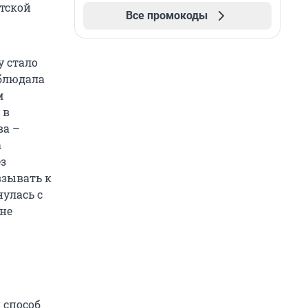
етской
Все промокоды
у стало
аблюдала
м
 в
ва –
а
ез
взывать к
нулась с
 не
 способ