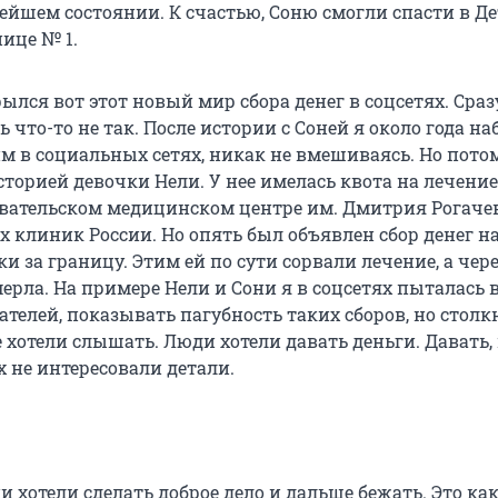
ейшем состоянии. К счастью, Соню смогли спасти в Д
ице № 1.
ылся вот этот новый мир сбора денег в соцсетях. Сраз
ь что-то не так. После истории с Соней я около года н
м в социальных сетях, никак не вмешиваясь. Но пото
сторией девочки Нели. У нее имелась квота на лечение
вательском медицинском центре им. Дмитрия Рогаче
х клиник России. Но опять был объявлен сбор денег н
и за границу. Этим ей по сути сорвали лечение, а чер
ерла. На примере Нели и Сони я в соцсетях пыталась 
телей, показывать пагубность таких сборов, но столк
е хотели слышать. Люди хотели давать деньги. Давать,
 не интересовали детали.
и хотели сделать доброе дело и дальше бежать. Это как