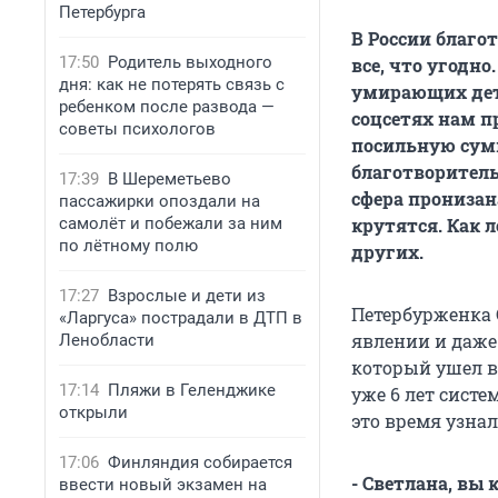
Петербурга
В России благо
17:50
Родитель выходного
все, что угодн
дня: как не потерять связь с
умирающих дете
ребенком после развода —
соцсетях нам 
советы психологов
посильную сумм
благотворитель
17:39
В Шереметьево
сфера пронизан
пассажирки опоздали на
самолёт и побежали за ним
крутятся. Как 
по лётному полю
других.
17:27
Взрослые и дети из
Петербурженка 
«Ларгуса» пострадали в ДТП в
явлении и даже
Ленобласти
который ушел в
17:14
Пляжи в Геленджике
уже 6 лет сист
открыли
это время узнал
17:06
Финляндия собирается
- Светлана, вы
ввести новый экзамен на