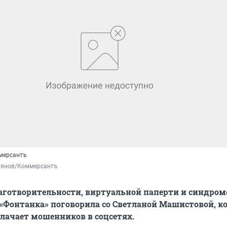
мерсантъ
янов/Коммерсантъ
аготворительности, виртуальной паперти и синдроме
«Фонтанка» поговорила со Светланой Машистовой, к
блачает мошенников в соцсетях.