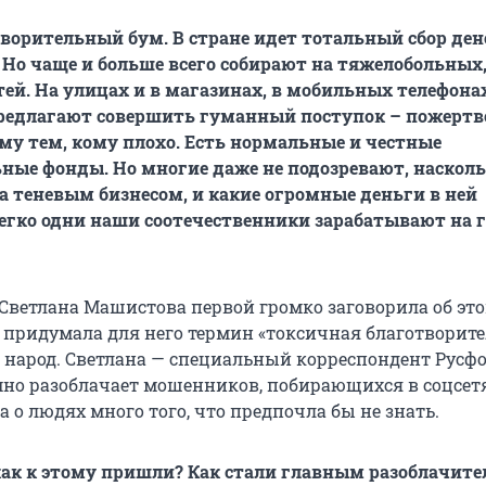
творительный бум. В стране идет тотальный сбор ден
о. Но чаще и больше всего собирают на тяжелобольных
й. На улицах и в магазинах, в мобильных телефона
предлагают совершить гуманный поступок – пожертв
у тем, кому плохо. Есть нормальные и честные
ные фонды. Но многие даже не подозревают, насколь
а теневым бизнесом, и какие огромные деньги в ней
легко одни наши соотечественники зарабатывают на г
Светлана Машистова первой громко заговорила об эт
 придумала для него термин «токсичная благотворите
 народ. Светлана — специальный корреспондент Русф
емно разоблачает мошенников, побирающихся в соцсетя
а о людях много того, что предпочла бы не знать.
 как к этому пришли? Как стали главным разоблачит