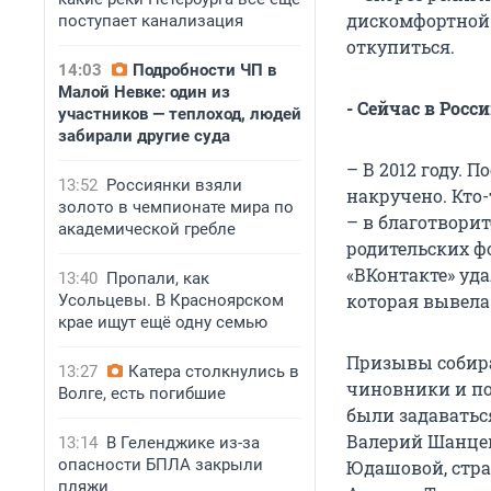
дискомфортной 
поступает канализация
откупиться.
14:03
Подробности ЧП в
Малой Невке: один из
- Сейчас в Росс
участников — теплоход, людей
забирали другие суда
– В 2012 году.
13:52
Россиянки взяли
накручено. Кто-
золото в чемпионате мира по
– в благотворит
академической гребле
родительских фо
«ВКонтакте» уд
13:40
Пропали, как
которая вывела
Усольцевы. В Красноярском
крае ищут ещё одну семью
Призывы собира
13:27
Катера столкнулись в
чиновники и по
Волге, есть погибшие
были задаватьс
Валерий Шанцев
13:14
В Геленджике из-за
опасности БПЛА закрыли
Юдашовой, стра
пляжи