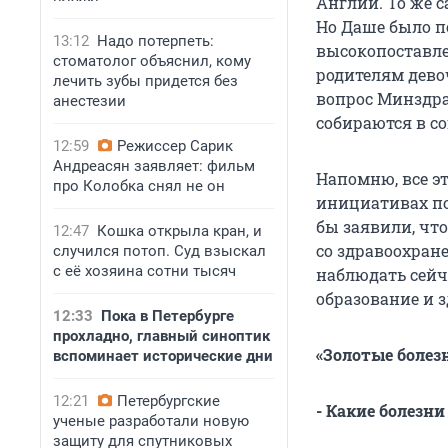
Англии. То же с
Но Даше было по
13:12
Надо потерпеть:
высокопоставле
стоматолог объяснил, кому
родителям дево
лечить зубы придется без
вопрос Минздра
анестезии
собираются в с
12:59
Режиссер Сарик
Андреасян заявляет: фильм
Напомню, все э
про Колобка снял не он
инициативах по 
бы заявили, чт
12:47
Кошка открыла кран, и
со здравоохран
случился потоп. Суд взыскал
с её хозяина сотни тысяч
наблюдать сейч
образование и 
12:33
Пока в Петербурге
прохладно, главный синоптик
«Золотые болез
вспоминает исторические дни
12:21
Петербургские
- Какие болезн
ученые разработали новую
защиту для спутниковых