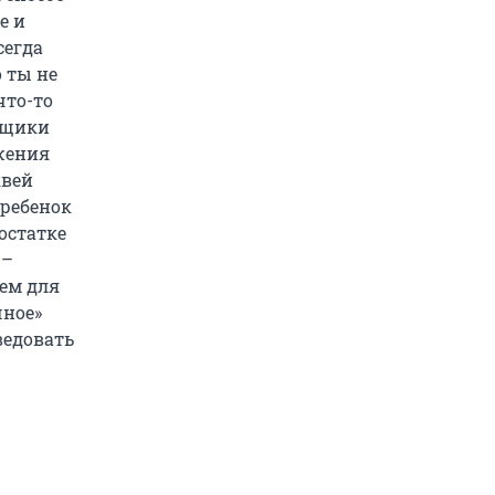
е и
сегда
о ты не
что-то
рщики
жения
квей
 ребенок
остатке
 –
шем для
чное»
ведовать