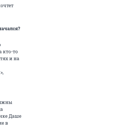
почтет
начался?
о
а кто-то
тях и на
»,
олжны
да
ячке Даше
ие в