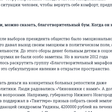
ситуации человек, чтобы вернуть себе комфорт, пред
ии, можно сказать, благотворительный бум. Когда он 
 После выборов президента общество было эмоциональн
то давал выход своим эмоциям в политическом поле, 
ельности. До этого сборы денег больным детям в соцсе
румах не были особо заметны. Но в начале 2012 года
алось раскрутить группу «Благотворительный марафон
 это субкультурное явление в открытое пространство.
ть деньги на конкретных больных репостили даже
литики. Люди радовались: «Чиновники с нами!». А д
я вопросами. Например, губернатор Нижнего Новгоро
 поддержал в «Твиттере» призыв собрать своей земл
дающей синдромом Ундины, 4200000 рублей на лечен