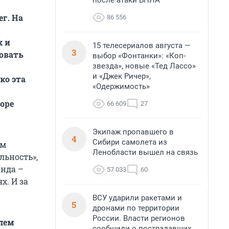
после атаки БПЛА
ег. На
86 556
,
х и
15 телесериалов августа —
3
овать
выбор «Фонтанки»: «Коп-
звезда», новые «Тед Лассо»
и «Джек Ричер»,
ко эта
«Одержимость»
оре
66 609
27
Экипаж пропавшего в
4
Сибири самолета из
ом
Ленобласти вышел на связь
льность»,
онда –
57 033
60
х. И за
ВСУ ударили ракетами и
5
дронами по территории
России. Власти регионов
елем
сообщили о пострадавших