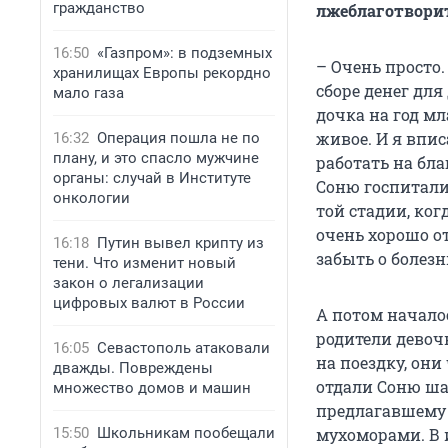
гражданство
лжеблаготвори
16:50
«Газпром»: в подземных
– Очень просто. 
хранилищах Европы рекордно
сборе денег для
мало газа
дочка на год мл
живое. И я впис
16:32
Операция пошла не по
плану, и это спасло мужчине
работать на бла
органы: случай в Институте
Соню госпитали
онкологии
той стадии, ко
очень хорошо о
16:18
Путин вывел крипту из
забыть о болезн
тени. Что изменит новый
закон о легализации
цифровых валют в России
А потом начало
родители девоч
16:05
Севастополь атаковали
на поездку, они
дважды. Повреждены
отдали Соню шар
множество домов и машин
предлагавшему 
15:50
Школьникам пообещали
мухоморами. В 