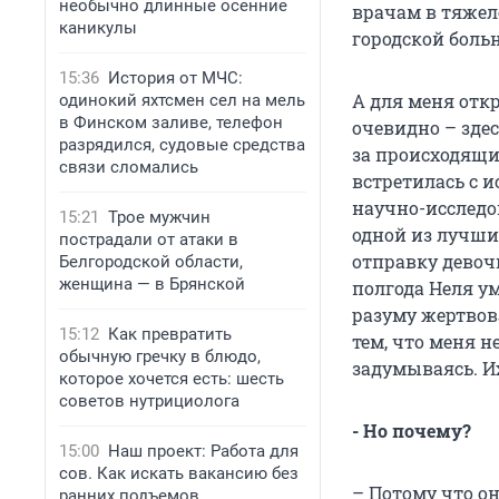
необычно длинные осенние
врачам в тяжел
каникулы
городской больн
15:36
История от МЧС:
А для меня откр
одинокий яхтсмен сел на мель
в Финском заливе, телефон
очевидно – здес
разрядился, судовые средства
за происходящи
связи сломались
встретилась с и
научно-исследо
15:21
Трое мужчин
одной из лучши
пострадали от атаки в
отправку девочк
Белгородской области,
женщина — в Брянской
полгода Неля ум
разуму жертвова
15:12
Как превратить
тем, что меня н
обычную гречку в блюдо,
задумываясь. Их
которое хочется есть: шесть
советов нутрициолога
- Но почему?
15:00
Наш проект: Работа для
сов. Как искать вакансию без
– Потому что он
ранних подъемов