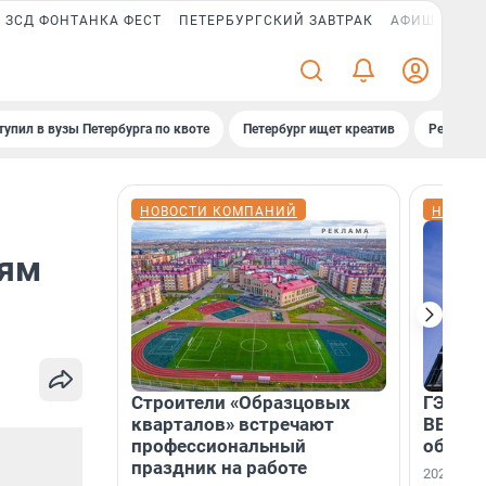
ЗСД ФОНТАНКА ФЕСТ
ПЕТЕРБУРГСКИЙ ЗАВТРАК
АФИША PLUS
тупил в вузы Петербурга по квоте
Петербург ищет креатив
Рейтинги
НОВОСТИ КОМПАНИЙ
НОВОС
тям
Строители «Образцовых
ГЭС, м
кварталов» встречают
ВВП: в
профессиональный
об ист
праздник на работе
2026-й —