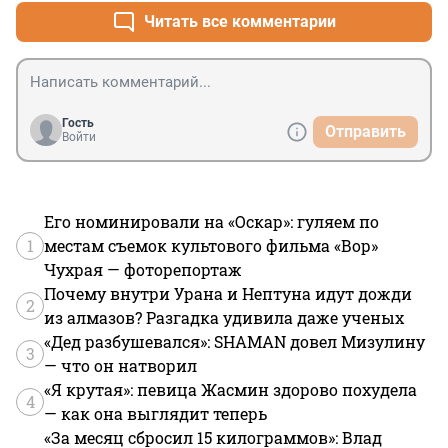
Читать все комментарии
Гость
Отправить
Войти
Его номинировали на «Оскар»: гуляем по
1
местам съемок культового фильма «Вор»
Чухрая — фоторепортаж
Почему внутри Урана и Нептуна идут дожди
2
из алмазов? Разгадка удивила даже ученых
«Дед разбушевался»: SHAMAN довел Мизулину
3
— что он натворил
«Я крутая»: певица Жасмин здорово похудела
4
— как она выглядит теперь
«За месяц сбросил 15 килограммов»: Влад