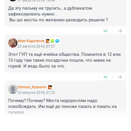
27 августа 2018, 18:44
Да эту пальму не трусить , а дубликатом 
зафиксировать нужно .

 Вы шо мосты по желанию разводить решили ?
+0
–0
Иван Кадачигов
23 августа 2018, 07:57
Этот ГУП та ещё ячейка общества. Помнится в 12 или 
13 году там такие посадочки пошли, что мама не 
горюй. И ведь было за что.
+0
–0
Edrosos_Razvorov
23 августа 2018, 01:25
Почему? Почему? Места недорослям надо 
освобождать. Им ещё до пенсии пахать и пахать на 
галерах.
+0
–0