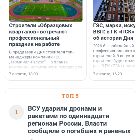
Строители «Образцовых
ГЭС, марки, искус
кварталов» встречают
ВВП: в ГК «ПСК» р
профессиональный
об истории Дня с
праздник на работе
2026-й — юбилейный го
профессионального пр
В преддверии Дня строителя топ-
строителей. 9 августа 2
менеджеры компании «СЗ
строителя будет отмечат
„Терминал-Ресурс“ — о планах
раз. В ГК «ПСК» напомни
компании, испытаниях и поводах для
появился праздник и к
осторожного оптимизма.
7 августа, 18:00
7 августа, 16:20
поменялась роль строит
ТОП 5
ВСУ ударили дронами и
1
ракетами по одиннадцати
регионам России. Власти
сообщили о погибших и раненых