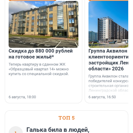
Скидка до 880 000 рублей
Группа Аквилон 
на готовое жильё*
клиентоориентир
застройщик Лени
Теперь квартиру в сданном ЖК
области» 2026
«Образцовый квартал 14» можно
купить со специальной скидкой.
Группа Аквилон стала 
победителей конкурса 
строительная организа
Ленинградской области 
номинации «Самый
6 августа, 18:00
6 августа, 16:50
клиентоориентированн
застройщик Ленинград
области».
ТОП 5
Галька била в людей,