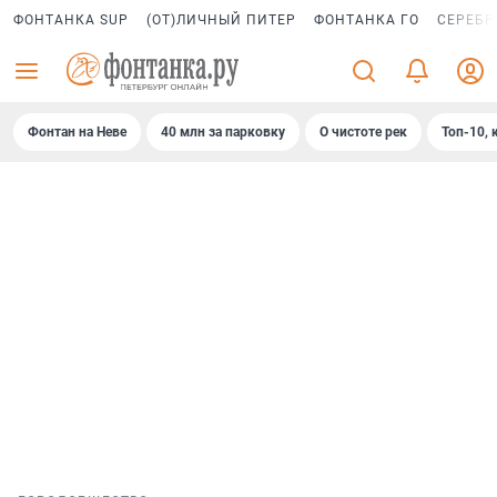
ФОНТАНКА SUP
(ОТ)ЛИЧНЫЙ ПИТЕР
ФОНТАНКА ГО
СЕРЕБР
Фонтан на Неве
40 млн за парковку
О чистоте рек
Топ-10, 