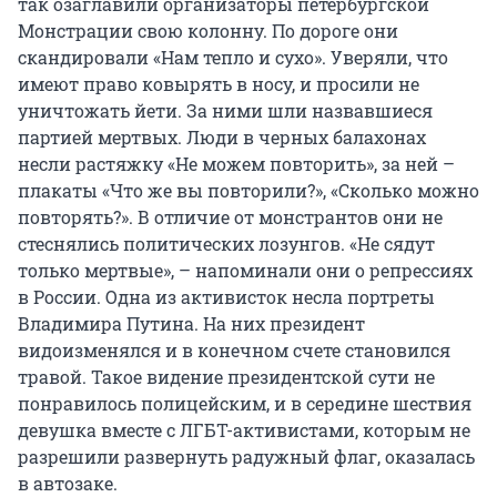
так озаглавили организаторы петербургской
Монстрации свою колонну. По дороге они
скандировали «Нам тепло и сухо». Уверяли, что
имеют право ковырять в носу, и просили не
уничтожать йети. За ними шли назвавшиеся
партией мертвых. Люди в черных балахонах
несли растяжку «Не можем повторить», за ней –
плакаты «Что же вы повторили?», «Сколько можно
повторять?». В отличие от монстрантов они не
стеснялись политических лозунгов. «Не сядут
только мертвые», – напоминали они о репрессиях
в России. Одна из активисток несла портреты
Владимира Путина. На них президент
видоизменялся и в конечном счете становился
травой. Такое видение президентской сути не
понравилось полицейским, и в середине шествия
девушка вместе с ЛГБТ-активистами, которым не
разрешили развернуть радужный флаг, оказалась
в автозаке.