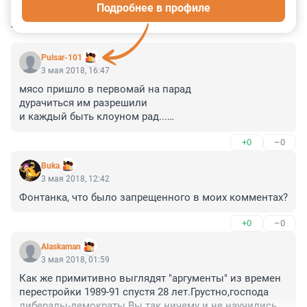
Подробнее в профиле
КОММЕНТАРИИ
43
Pulsar-101
3 мая 2018, 16:47
мясо пришло в первомай на парад

дурачиться им разрешили

и каждый быть клоуном рад...

о Вы! недалекие люди

+0
–0
кому это все и зачем?

богатство, свобода - лишь избранным

Buka
а Вам?... прозябание и тлен?
3 мая 2018, 12:42
Фонтанка, что было запрещенного в моих комментах?
+0
–0
Alaskaman
3 мая 2018, 01:59
Как же примитивно выглядят "аргументы" из времен 
перестройки 1989-91 спустя 28 лет.Грустно,господа 
либералы-демократы.Вы так ничему и не научились,а 