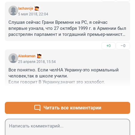
lachavoje
5 мая 2018, 22:04
Слушая сейчас Грани Времени на РС, я сейчас 
впервые узнала, что 27 октября 1999 г. в Армении был 
расстрелян парламент и тогдашний премьер-министр 
Армении. Брат пришедшего к власти в Армении в 
+0
–0
2007 г., ныне отставленного вследствие нынешних 
народных выступлений Сержа Саркисяна, на 
Alaskaman
похоронах в Санкт-Петербурге племянника 
25 апреля 2018, 15:54
известного в то время (м. б., и сейчас) армянского 
Все понятно. Если челНА Украину-это нормальный 
криминального авторитета Тевосика, в 2007 г. 
человек,так в школе учили.

публично тогда заявил, что "Мы стольких людей в 
Если говорит В Украину,значит это хохлобот.
парламенте положили не для того, чтобы сегодня вот 
так просто отдать власть другим.". Это всё из 
+0
–0
Википедии.

Т. ч., россиюшка какает везде(((
Читать все комментарии