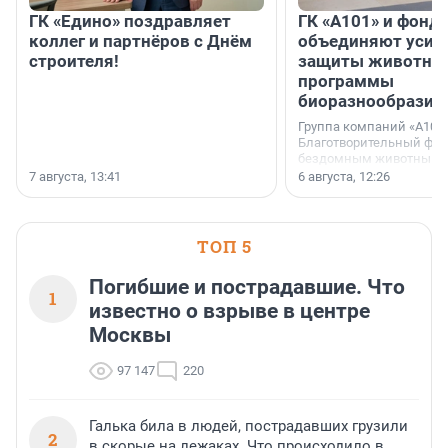
ГК «Едино» поздравляет
ГК «А101» и фонд
коллег и партнёров с Днём
объединяют усил
строителя!
защиты животных
программы
биоразнообразия
Группа компаний «А101»
Благотворительный фо
бездомным животным 
заключили соглашение
7 августа, 13:41
6 августа, 12:26
стратегическом сотрудн
ТОП 5
Погибшие и пострадавшие. Что
1
известно о взрыве в центре
Москвы
97 147
220
Галька била в людей, пострадавших грузили
2
в скорые на лежаках. Что происходило в