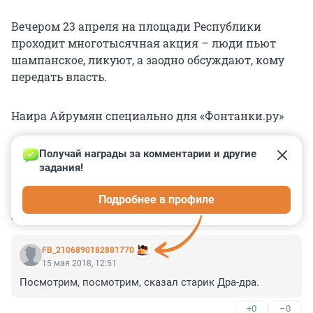
Вечером 23 апреля на площади Республики
проходит многотысячная акция – люди пьют
шампанское, ликуют, а заодно обсуждают, кому
передать власть.
Наира Айрумян специально для «Фонтанки.ру»
Получай награды за комментарии и другие 
задания!
0
0
0
0
0
Подробнее в профиле
КОММЕНТАРИИ
125
FB_2106890182881770
15 мая 2018, 12:51
Посмотрим, посмотрим, сказал старик Дра-дра.
+0
–0