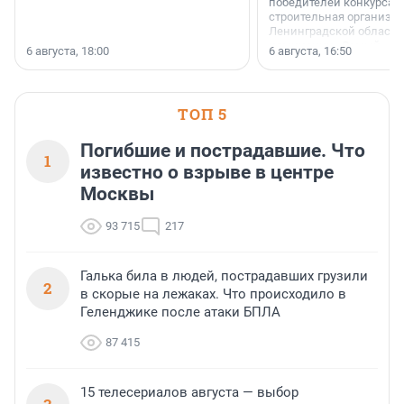
победителей конкурса 
строительная организа
Ленинградской области 
номинации «Самый
6 августа, 18:00
6 августа, 16:50
клиентоориентированн
застройщик Ленинград
области».
ТОП 5
Погибшие и пострадавшие. Что
1
известно о взрыве в центре
Москвы
93 715
217
Галька била в людей, пострадавших грузили
2
в скорые на лежаках. Что происходило в
Геленджике после атаки БПЛА
87 415
15 телесериалов августа — выбор