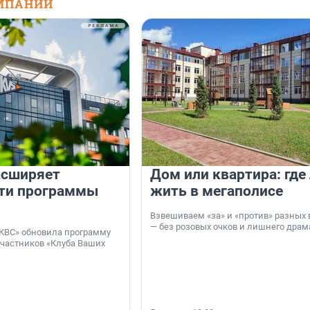
МПАНИЙ
асширяет
Дом или квартира: где
ти программы
жить в мегаполисе
Взвешиваем «за» и «против» разных 
— без розовых очков и лишнего драм
КВС» обновила программу
участников «Клуба Ваших