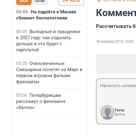
Все
СПБ
24 часа
ПЕРЕЙТИ К ПУ
Коммент
06:06
На подлёте к Москве
сбивают беспилотники
Рассчитывать б
06:05
Выходные и праздники
в 2027 году: как отдыхать
16 января 2018, 10:41
дольше и что будет с
зарплатой
03:20
Очеловеченные
Смешарики полетят на Марс в
первом игровом фильме
франшизы
03:06
Петербуржцам
расскажут о феномене
«Халлю»
Гость
Войти