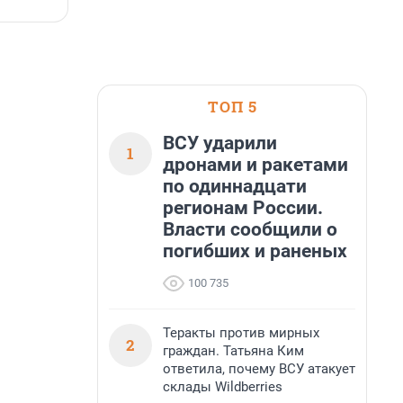
5 августа, 17:12
5
больше, чем в 1 квартале 2026 года.
ТОП 5
ВСУ ударили
1
дронами и ракетами
по одиннадцати
регионам России.
Власти сообщили о
погибших и раненых
100 735
Теракты против мирных
2
граждан. Татьяна Ким
ответила, почему ВСУ атакует
склады Wildberries