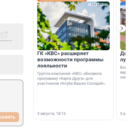
ГК «КВС» расширяет
Дом ил
возможности программы
лучше 
лояльности
Взвешива
варианто
Группа компаний «КВС» обновила
лишнего 
программу «Карта Друга» для
участников «Клуба Ваших Соседей».
5 августа, 18:13
5 августа,
равить