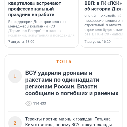
кварталов» встречают
ВВП: в ГК «ПСК» р
профессиональный
об истории Дня с
праздник на работе
2026-й — юбилейный го
профессионального пр
В преддверии Дня строителя топ-
строителей. 9 августа 2
менеджеры компании «СЗ
строителя будет отмечат
„Терминал-Ресурс“ — о планах
раз. В ГК «ПСК» напомни
компании, испытаниях и поводах для
появился праздник и к
осторожного оптимизма.
7 августа, 18:00
7 августа, 16:20
поменялась роль строит
ТОП 5
ВСУ ударили дронами и
1
ракетами по одиннадцати
регионам России. Власти
сообщили о погибших и раненых
114 433
Теракты против мирных граждан. Татьяна
2
Ким ответила, почему ВСУ атакует склады