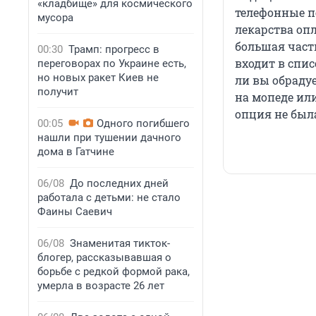
«кладбище» для космического
телефонные п
мусора
лекарства опл
большая част
00:30
Трамп: прогресс в
входит в спи
переговорах по Украине есть,
но новых ракет Киев не
ли вы обрадуе
получит
на мопеде или
опция не была
00:05
Одного погибшего
нашли при тушении дачного
дома в Гатчине
06/08
До последних дней
работала с детьми: не стало
Фаины Саевич
06/08
Знаменитая тикток-
блогер, рассказывавшая о
борьбе с редкой формой рака,
умерла в возрасте 26 лет