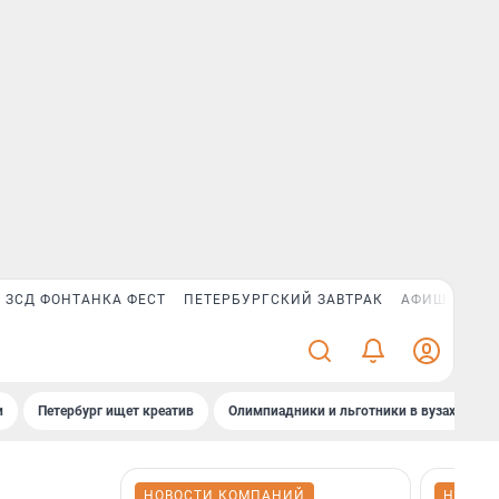
ЗСД ФОНТАНКА ФЕСТ
ПЕТЕРБУРГСКИЙ ЗАВТРАК
АФИША PLUS
и
Петербург ищет креатив
Олимпиадники и льготники в вузах СПб
НОВОСТИ КОМПАНИЙ
НОВОС