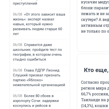
кусачие меду
преступлений
блохи-паразит
лежать и не з
06/08
«От этого зависит ваша
скутере? А в
жизнь»: эксперт назвал
навык, который нужно
активным отд
развивать людям старше 60
не только по 
лет
06/08
Справится даже
школьник: пройдите тест по
географии, в котором очень
стыдно ошибиться
Кто еще,
06/08
Глава ЛДПР Леонид
Слуцкий призвал признать
партию «Яблоко»
Согласно про
нежелательной организацией
регион мира 
66,7% россиян
06/08
Более 80 сбоев в
Таиланде на р
аэропорту Сочи: задержки
(14,3%), кошки
коснулись и рейсов в