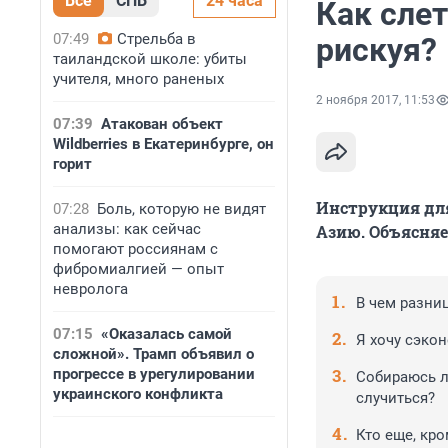
Все
СПБ
24 часа
Как слет
07:49
Стрельба в
рискуя?
таиландской школе: убиты
учителя, много раненых
2 ноября 2017, 11:53
07:39
Атакован объект
Wildberries в Екатеринбурге, он
горит
Инструкция дл
07:28
Боль, которую не видят
анализы: как сейчас
Азию. Объясняе
помогают россиянам с
фибромиалгией — опыт
невролога
В чем разни
07:15
«Оказалась самой
Я хочу сэко
сложной». Трамп объявил о
прогрессе в урегулировании
Собираюсь л
украинского конфликта
случиться?
Кто еще, кро