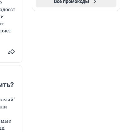
Все промокоды
е
надоест
ли
ют
аряет
ить?
сачий"
али
комые
ли