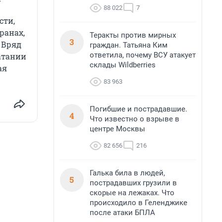
88 022
7
сти,
ранах,
Теракты против мирных
3
 Вряд
граждан. Татьяна Ким
ответила, почему ВСУ атакует
катании
склады Wildberries
ая
83 963
Погибшие и пострадавшие.
4
Что известно о взрыве в
центре Москвы
82 656
216
Галька била в людей,
5
пострадавших грузили в
скорые на лежаках. Что
происходило в Геленджике
после атаки БПЛА