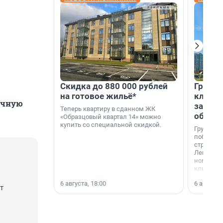
Скидка до 880 000 рублей
Группа
на готовое жильё*
клиен
очную
застро
Теперь квартиру в сданном ЖК
област
«Образцовый квартал 14» можно
купить со специальной скидкой.
Группа А
победите
строител
Ленингра
номинац
клиенто
застройщ
6 августа, 18:00
6 августа,
области»
т