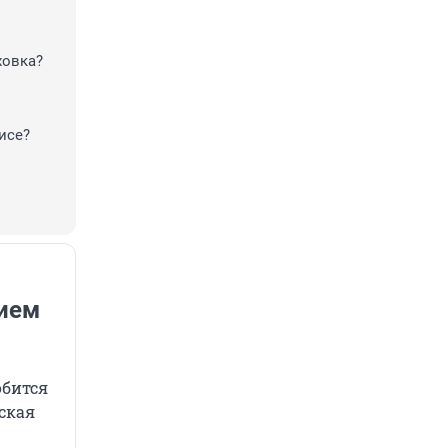
ховка?
исе?
нием
обится
ская