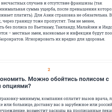
несчастных случаев и отсутствие франшизы (так
инимальная сумма ущерба, после превышения которо
нает платить). Для Азии страховка не обязательна. 
, через границу тоже пропустят. Тем не менее,
ть без полиса по Вьетнаму, Таиланду, Малайзии и Инд
ется – местные змеи, насекомые и инфекции будут по
бюрократов. Игнорировать их вредно для здоровья.
2
экономить. Можно обойтись полисом с
 опциями?
страховку-минимум, компания оплатит вызов врача, 
 или больнице, доставку вас в зарубежное или росси
учреждение, возместит расходы на прописанные лека