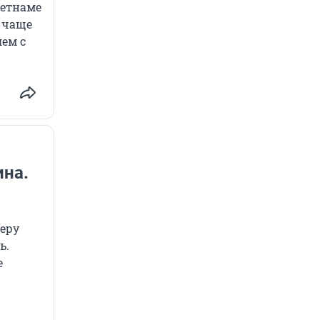
Вьетнаме
, чаще
лем с
ина.
черу
ь.
е