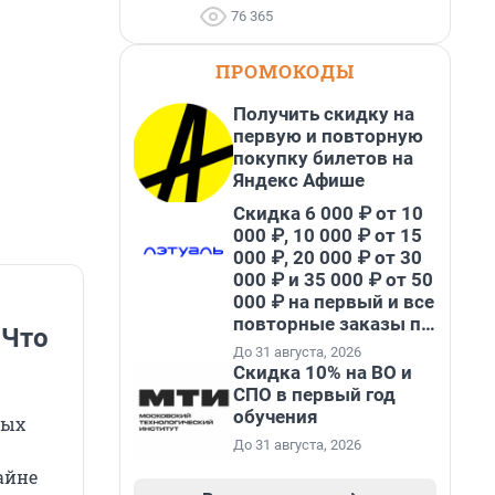
76 365
ПРОМОКОДЫ
Получить скидку на
первую и повторную
покупку билетов на
Яндекс Афише
Скидка 6 000 ₽ от 10
000 ₽, 10 000 ₽ от 15
000 ₽, 20 000 ₽ от 30
000 ₽ и 35 000 ₽ от 50
000 ₽ на первый и все
повторные заказы по
 Что
промокоду НАБЕРИ
До 31 августа, 2026
Скидка 10% на ВО и
СПО в первый год
обучения
вых
До 31 августа, 2026
айне