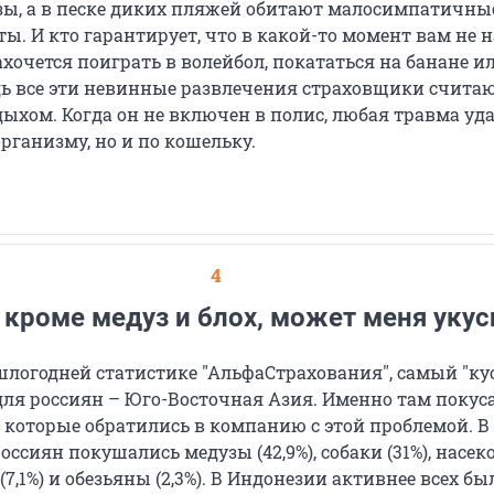
зы, а в песке диких пляжей обитают малосимпатичны
ы. И кто гарантирует, что в какой-то момент вам не 
ахочется поиграть в волейбол, покататься на банане и
едь все эти невинные развлечения страховщики счита
ыхом. Когда он не включен в полис, любая травма уд
организму, но и по кошельку.
4
 кроме медуз и блох, может меня укус
шлогодней статистике "АльфаСтрахования", самый "ку
для россиян – Юго-Восточная Азия. Именно там покус
, которые обратились в компанию с этой проблемой. В
оссиян покушались медузы (42,9%), собаки (31%), насе
 (7,1%) и обезьяны (2,3%). В Индонезии активнее всех бы