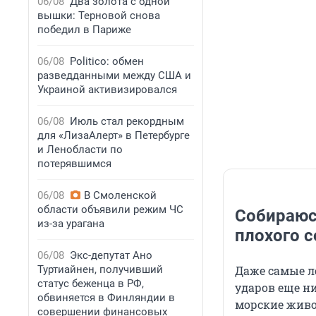
06/08
Два золота с одной
вышки: Терновой снова
победил в Париже
06/08
Politico: обмен
разведданными между США и
Украиной активизировался
06/08
Июль стал рекордным
для «ЛизаАлерт» в Петербурге
и Ленобласти по
потерявшимся
06/08
В Смоленской
области объявили режим ЧС
Собираюсь
из-за урагана
плохого 
06/08
Экс-депутат Ано
Туртиайнен, получивший
Даже самые л
статус беженца в РФ,
ударов еще н
обвиняется в Финляндии в
морские живо
совершении финансовых