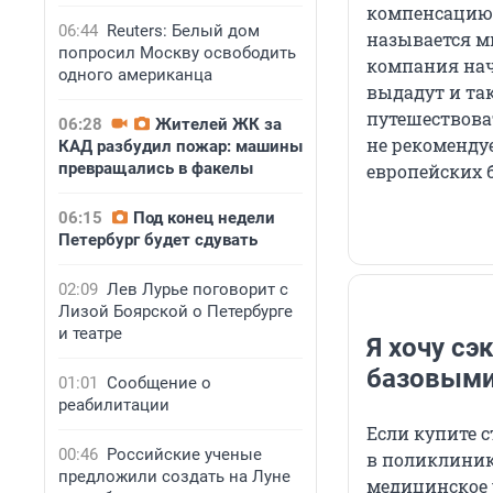
компенсацию 
06:44
Reuters: Белый дом
называется м
попросил Москву освободить
компания начи
одного американца
выдадут и так
путешествова
06:28
Жителей ЖК за
не рекоменду
КАД разбудил пожар: машины
превращались в факелы
европейских 
06:15
Под конец недели
Петербург будет сдувать
02:09
Лев Лурье поговорит с
Лизой Боярской о Петербурге
и театре
Я хочу с
базовыми
01:01
Сообщение о
реабилитации
Если купите 
00:46
Российские ученые
в поликлинике
предложили создать на Луне
медицинское 