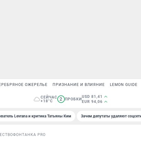
ЕРЕБРЯНОЕ ОЖЕРЕЛЬЕ
ПРИЗНАНИЕ И ВЛИЯНИЕ
LEMON GUIDE
USD 81,41
СЕЙЧАС
2
ПРОБКИ
+18°C
EUR 94,06
ователь Levrana и критика Татьяны Ким
Зачем депутаты удаляют соцсет
ЕСТВО
ФОНТАНКА PRO