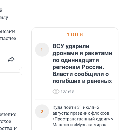
й
Визу
онезии
ТОП 5
опаснее
ВСУ ударили
1
дронами и ракетами
по одиннадцати
регионам России.
Власти сообщили о
погибших и раненых
107 918
Куда пойти 31 июля–2
2
августа: праздник флоксов,
лечение
«Пространственный сдвиг» у
йское
Манежа и «Музыка мира»
рства и