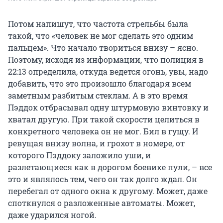
Потом напишут, что частота стрельбы была
такой, что «человек не мог сделать это одним
пальцем». Что начало твориться внизу – ясно.
Поэтому, исходя из информации, что полиция в
22:13 определила, откуда ведется огонь, увы, надо
добавить, что это произошло благодаря всем
заметным разбитым стеклам. А в это время
Пэддок отбрасывал одну штурмовую винтовку и
хватал другую. При такой скорости целиться в
конкретного человека он не мог. Бил в гущу. И
ревущая внизу волна, и грохот в номере, от
которого Пэддоку заложило уши, и
разлетающиеся как в дорогом боевике пули, – все
это и являлось тем, чего он так долго ждал. Он
перебегал от одного окна к другому. Может, даже
споткнулся о разложенные автоматы. Может,
даже ударился ногой.