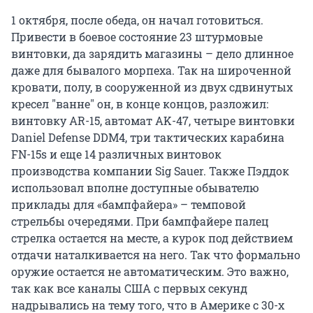
1 октября, после обеда, он начал готовиться.
Привести в боевое состояние 23 штурмовые
винтовки, да зарядить магазины – дело длинное
даже для бывалого морпеха. Так на широченной
кровати, полу, в сооруженной из двух сдвинутых
кресел "ванне" он, в конце концов, разложил:
винтовку AR-15, автомат AK-47, четыре винтовки
Daniel Defense DDM4, три тактических карабина
FN-15s и еще 14 различных винтовок
производства компании Sig Sauer. Также Пэддок
использовал вполне доступные обывателю
приклады для «бампфайера» – темповой
стрельбы очередями. При бампфайере палец
стрелка остается на месте, а курок под действием
отдачи наталкивается на него. Так что формально
оружие остается не автоматическим. Это важно,
так как все каналы США с первых секунд
надрывались на тему того, что в Америке с 30-х