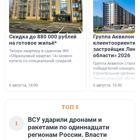
Скидка до 880 000 рублей
Группа Аквилон 
на готовое жильё*
клиентоориентир
застройщик Лени
Теперь квартиру в сданном ЖК
области» 2026
«Образцовый квартал 14» можно
купить со специальной скидкой.
Группа Аквилон стала 
победителей конкурса 
строительная организа
Ленинградской области 
номинации «Самый
6 августа, 18:00
6 августа, 16:50
клиентоориентированн
застройщик Ленинград
области».
ТОП 5
ВСУ ударили дронами и
1
ракетами по одиннадцати
регионам России. Власти