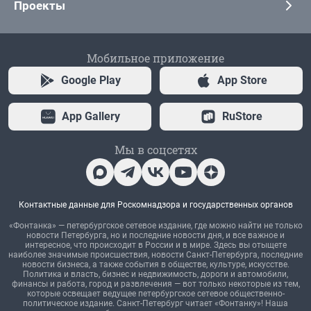
Проекты
Мобильное приложение
Google Play
App Store
App Gallery
RuStore
Мы в соцсетях
Контактные данные для Роскомнадзора и государственных органов
«Фонтанка» — петербургское сетевое издание, где можно найти не только
новости Петербурга, но и последние новости дня, и все важное и
интересное, что происходит в России и в мире. Здесь вы отыщете
наиболее значимые происшествия, новости Санкт-Петербурга, последние
новости бизнеса, а также события в обществе, культуре, искусстве.
Политика и власть, бизнес и недвижимость, дороги и автомобили,
финансы и работа, город и развлечения — вот только некоторые из тем,
которые освещает ведущее петербургское сетевое общественно-
политическое издание. Санкт-Петербург читает «Фонтанку»! Наша