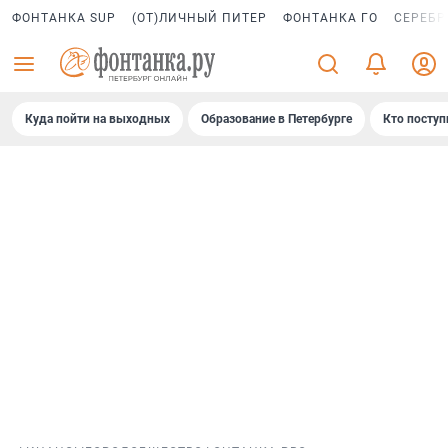
ФОНТАНКА SUP
(ОТ)ЛИЧНЫЙ ПИТЕР
ФОНТАНКА ГО
СЕРЕБР
Куда пойти на выходных
Образование в Петербурге
Кто поступ