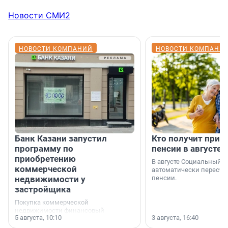
Новости СМИ2
НОВОСТИ КОМПАНИЙ
НОВОСТИ КОМПАНИ
Банк Казани запустил
Кто получит приб
программу по
пенсии в августе
приобретению
В августе Социальный 
коммерческой
автоматически пересчи
недвижимости у
пенсии.
застройщика
Покупка коммерческой
недвижимости финансовый
5 августа, 10:10
3 августа, 16:40
инструмент, доступный для многих
предпринимателей. Будь то новый