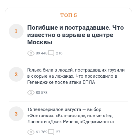
офис, склад, торговое помещение
или готовый арендный бизнес —
успех сделки зависит от правильного
ТОП 5
выбора объекта и грамотного
финансирования.
Погибшие и пострадавшие. Что
1
известно о взрыве в центре
Москвы
89 448
216
Галька била в людей, пострадавших грузили
2
в скорые на лежаках. Что происходило в
Геленджике после атаки БПЛА
83 578
15 телесериалов августа — выбор
3
«Фонтанки»: «Коп-звезда», новые «Тед
Лассо» и «Джек Ричер», «Одержимость»
61 769
27