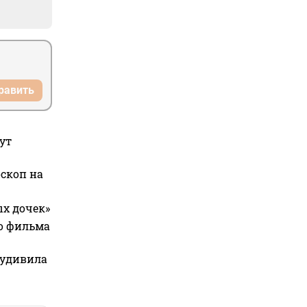
равить
ут
оскоп на
ых дочек»
го фильма
 удивила