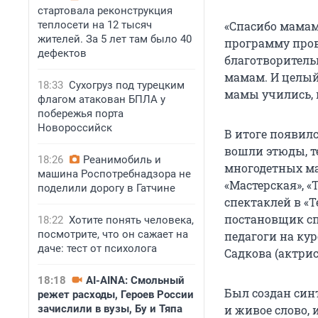
стартовала реконструкция
теплосети на 12 тысяч
«Спасибо мамам
жителей. За 5 лет там было 40
программу пров
дефектов
благотворитель
мамам. И целый
18:33
Сухогруз под турецким
мамы учились, 
флагом атакован БПЛА у
побережья порта
Новороссийск
В итоге появилс
вошли этюды, т
18:26
Реанимобиль и
многодетных ма
машина Роспотребнадзора не
«Мастерская», «
поделили дорогу в Гатчине
спектаклей в «Т
постановщик сп
18:22
Хотите понять человека,
посмотрите, что он сажает на
педагоги на ку
даче: тест от психолога
Садкова (актрис
18:18
AI-AINA: Смольный
Был создан синт
режет расходы, Героев России
зачислили в вузы, Бу и Тяпа
и живое слово,