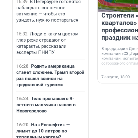
16:39
В Петербурге готовятся
наблюдать солнечное
затмение — чтобы его
Строители 
увидеть, нужно постараться
кварталов»
профессио
16:32
Люди с каким цветом
праздник н
глаз реже страдают от
катаракты, рассказали
В преддверии Дня
эксперты ПНИПУ
компании «СЗ „Тер
компании, испытан
осторожного опти
16:28
Родить американца
станет сложнее. Трамп второй
7 августа, 18:00
раз пошел войной на
«родильный туризм»
16:24
Тело пропавшего 9-
летнего мальчика нашли в
Новогорелово
16:20
На «Роснефти» —
лимит до 10 литров по
топливным картам?