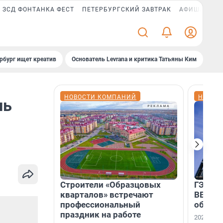
ЗСД ФОНТАНКА ФЕСТ
ПЕТЕРБУРГСКИЙ ЗАВТРАК
АФИША PLUS
рбург ищет креатив
Основатель Levrana и критика Татьяны Ким
Зач
НОВОСТИ КОМПАНИЙ
НОВОС
ль
Строители «Образцовых
ГЭС, м
кварталов» встречают
ВВП: в
профессиональный
об ист
праздник на работе
2026-й —