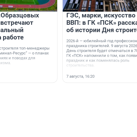
«Образцовых
ГЭС, марки, искусство
 встречают
ВВП: в ГК «ПСК» расск
нальный
об истории Дня строит
а работе
2026-й — юбилейный год профессио
праздника строителей. 9 августа 2026
 строителя топ-менеджеры
День строителя будет отмечаться в 70
минал-Ресурс“ — о планах
ГК «ПСК» напомнили о том, как появ
иях и поводах для
праздник и как поменялась роль
мизма.
строительства.
7 августа, 16:20