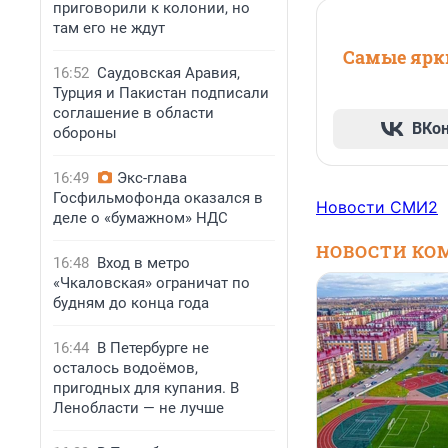
приговорили к колонии, но
там его не ждут
Самые ярки
16:52
Саудовская Аравия,
Турция и Пакистан подписали
соглашение в области
ВКо
обороны
16:49
Экс-глава
Госфильмофонда оказался в
Новости СМИ2
деле о «бумажном» НДС
НОВОСТИ КО
16:48
Вход в метро
«Чкаловская» ограничат по
будням до конца года
16:44
В Петербурге не
осталось водоёмов,
пригодных для купания. В
Ленобласти — не лучше