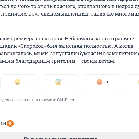
ься до чего-то очень важного, спрятанного в недрах 
 принятие, круг единомышленниц, таких же многомам
лась премьера спектакля. Небольшой зал театрально-
щадки «Скороход» был заполнен полностью. А когда
завершилось, мамы запустили бумажные самолетики 
амым благодарным зрителям – своим детям.
0
0
0
ыделите фрагмент и нажмите Ctrl+Enter
ИИ
0