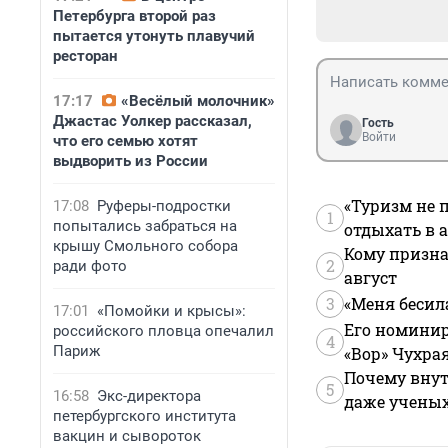
Петербурга второй раз
пытается утонуть плавучий
ресторан
17:17
«Весёлый молочник»
Джастас Уолкер рассказал,
Гость
Войти
что его семью хотят
выдворить из России
«Туризм не 
17:08
Руферы-подростки
1
попытались забраться на
отдыхать в а
крышу Смольного собора
Кому призна
2
ради фото
август
3
«Меня бесил
17:01
«Помойки и крысы»:
Его номинир
российского пловца опечалил
4
Париж
«Вор» Чухра
Почему внут
5
16:58
Экс-директора
даже учены
петербургского института
вакцин и сывороток