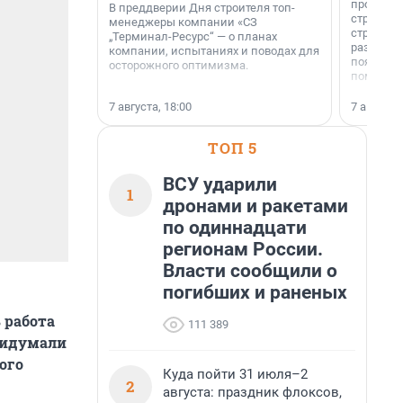
професси
В преддверии Дня строителя топ-
строителе
менеджеры компании «СЗ
строителя
„Терминал-Ресурс“ — о планах
раз. В ГК
компании, испытаниях и поводах для
появился
осторожного оптимизма.
поменяла
7 августа, 18:00
7 августа,
ТОП 5
ВСУ ударили
1
дронами и ракетами
по одиннадцати
регионам России.
Власти сообщили о
погибших и раненых
 работа
111 389
придумали
ого
Куда пойти 31 июля–2
2
августа: праздник флоксов,