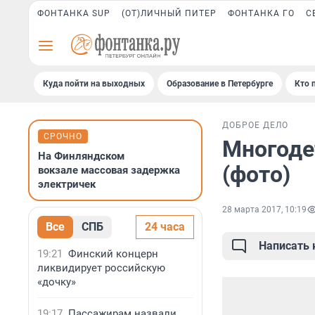
ФОНТАНКА SUP
(ОТ)ЛИЧНЫЙ ПИТЕР
ФОНТАНКА ГО
С
Куда пойти на выходных
Образование в Петербурге
Кто 
ДОБРОЕ ДЕЛО
СРОЧНО
Многоде
На Финляндском
(фото)
вокзале массовая задержка
электричек
28 марта 2017, 10:19
Все
СПБ
24 часа
Написать
19:21
Финский концерн
ликвидирует российскую
«дочку»
19:17
Пассажирам назвали