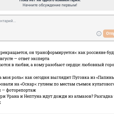
Пока нет ни одного комментария.
Начните обсуждение первым!
Отп
прекращается, он трансформируется»: как россияне буд
вгусте — ответ эксперта
ются в любви, а кому разобьют сердце: любовный гор
а моя роль»: как сегодня выглядит Пуговка из «Папин
овали на «Оскар»: гуляем по местам съемок культово
я — фоторепортаж
ри Урана и Нептуна идут дожди из алмазов? Разгадка
х