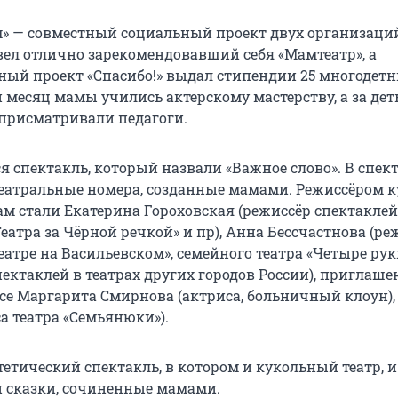
» — совместный социальный проект двух организаций
ел отлично зарекомендовавший себя «Мамтеатр», а
ный проект «Спасибо!» выдал стипендии 25 многодет
 месяц мамы учились актерскому мастерству, а за дет
присматривали педагоги.
я спектакль, который назвали «Важное слово». В спек
еатральные номера, созданные мамами. Режиссёром к
м стали Екатерина Гороховская (режиссёр спектаклей 
Театра за Чёрной речкой» и пр), Анна Бессчастнова (ре
еатре на Васильевском», семейного театра «Четыре рук
ектаклей в театрах других городов России), приглаш
рсе Маргарита Смирнова (актриса, больничный клоун),
а театра «Семьянюки»).
етический спектакль, в котором и кукольный театр, и
 и сказки, сочиненные мамами.