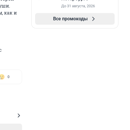
души.
До 31 августа, 2026
, как и
Все промокоды
с
0