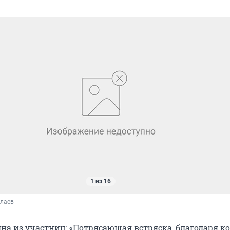
1 из 16
олаев
дна из участниц: «Потрясающая встряска, благодаря к