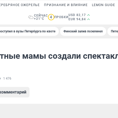
ЕРЕБРЯНОЕ ОЖЕРЕЛЬЕ
ПРИЗНАНИЕ И ВЛИЯНИЕ
LEMON GUIDE
USD 82,17
СЕЙЧАС
4
ПРОБКИ
+21°C
EUR 94,84
поступил в вузы Петербурга по квоте
Финский залив позеленел
Пете
тные мамы создали спектак
1 476
 комментарий