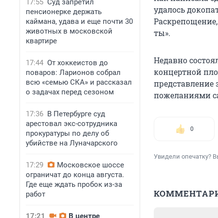
17:55
Суд запретил
удалось докопат
пенсионерке держать
Раскрепощение,
каймана, удава и еще почти 30
животных в московской
ты».
квартире
Недавно состоя
17:44
От хоккеистов до
концертной пло
поваров: Ларионов собрал
всю «семью СКА» и рассказал
представление 
о задачах перед сезоном
пожеланиями с
17:36
В Петербурге суд
арестовал экс-сотрудника
0
прокуратуры по делу об
убийстве на Луначарского
Увидели опечатку? В
17:29
Московское шоссе
ограничат до конца августа.
Где еще ждать пробок из-за
КОММЕНТАР
работ
17:21
В центре