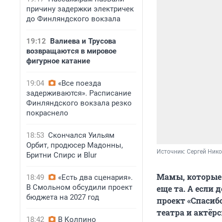
причину задержки электричек
до Финляндского вокзала
19:12
Валиева и Трусова
возвращаются в мировое
фигурное катание
19:04
«Все поезда
задерживаются». Расписание
Финляндского вокзала резко
покраснело
18:53
Скончался Уильям
Орбит, продюсер Мадонны,
Источник: 
Сергей Ник
Бритни Спирс и Blur
Мамы, которые 
18:49
«Есть два сценария».
В Смольном обсудили проект
еще та. А если
бюджета на 2027 год
проект «Спасиб
театра и актёрс
18:42
В Колпино