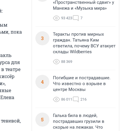
«Пространственный сдвиг» у
Манежа и «Музыка мира»
:
93 423
7
ным
ьми, пока
Теракты против мирных
3
граждан. Татьяна Ким
ответила, почему ВСУ атакует
склады Wildberries
такль
урса для
88 369
в театре
жиссёр
Погибшие и пострадавшие.
4
и»,
Что известно о взрыве в
центре Москвы
енные
 Елена
86 011
216
Галька била в людей,
5
 теневой,
пострадавших грузили в
скорые на лежаках. Что