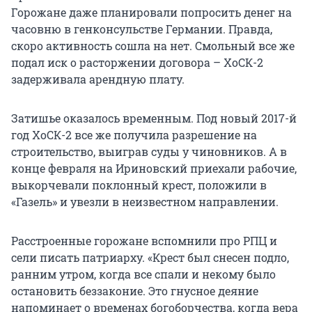
Горожане даже планировали попросить денег на
часовню в генконсульстве Германии. Правда,
скоро активность сошла на нет. Смольный все же
подал иск о расторжении договора – ХоСК-2
задерживала арендную плату.
Затишье оказалось временным. Под новый 2017-й
год ХоСК-2 все же получила разрешение на
строительство, выиграв суды у чиновников. А в
конце февраля на Ириновский приехали рабочие,
выкорчевали поклонный крест, положили в
«Газель» и увезли в неизвестном направлении.
Расстроенные горожане вспомнили про РПЦ и
сели писать патриарху. «Крест был снесен подло,
ранним утром, когда все спали и некому было
остановить беззаконие. Это гнусное деяние
напоминает о временах богоборчества, когда вера