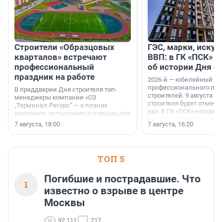
Строители «Образцовых
ГЭС, марки, искус
кварталов» встречают
ВВП: в ГК «ПСК» р
профессиональный
об истории Дня с
праздник на работе
2026-й — юбилейный го
профессионального пр
В преддверии Дня строителя топ-
строителей. 9 августа 2
менеджеры компании «СЗ
строителя будет отмечат
„Терминал-Ресурс“ — о планах
раз. В ГК «ПСК» напомни
компании, испытаниях и поводах для
появился праздник и к
осторожного оптимизма.
7 августа, 18:00
7 августа, 16:20
поменялась роль строит
ТОП 5
Погибшие и пострадавшие. Что
1
известно о взрыве в центре
Москвы
92 111
217