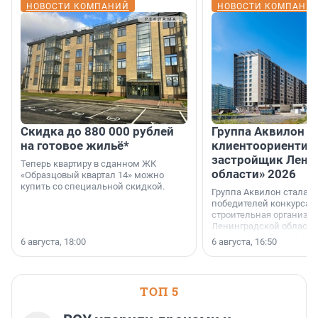
НОВОСТИ КОМПАНИЙ
НОВОСТИ КОМПАНИ
Скидка до 880 000 рублей
Группа Аквилон 
на готовое жильё*
клиентоориентир
застройщик Лени
Теперь квартиру в сданном ЖК
области» 2026
«Образцовый квартал 14» можно
купить со специальной скидкой.
Группа Аквилон стала 
победителей конкурса 
строительная организа
Ленинградской области 
номинации «Самый
6 августа, 18:00
6 августа, 16:50
клиентоориентированн
застройщик Ленинград
области».
ТОП 5