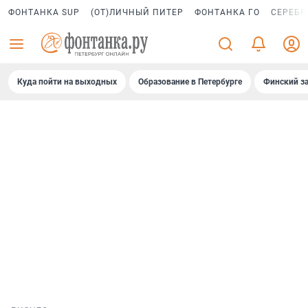
ФОНТАНКА SUP
(ОТ)ЛИЧНЫЙ ПИТЕР
ФОНТАНКА ГО
СЕРЕБР
Куда пойти на выходных
Образование в Петербурге
Финский за