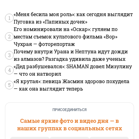
«Меня бесила моя роль»: как сегодня выглядит
1
Пуговка из «Папиных дочек»
Его номинировали на «Оскар»: гуляем по
2
местам съемок культового фильма «Вор»
Чухрая — фоторепортаж
Почему внутри Урана и Нептуна идут дожди
3
из алмазов? Разгадка удивила даже ученых
«Дед разбушевался»: SHAMAN довел Мизулину
4
— что он натворил
«Я крутая»: певица Жасмин здорово похудела
5
— как она выглядит теперь
ПРИСОЕДИНИТЬСЯ
Самые яркие фото и видео дня — в
наших группах в социальных сетях