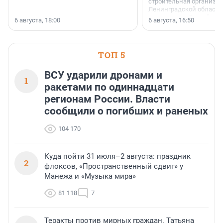
строительная организа
Ленинградской области 
номинации «Самый
6 августа, 18:00
6 августа, 16:50
клиентоориентированн
застройщик Ленинград
области».
ТОП 5
ВСУ ударили дронами и
1
ракетами по одиннадцати
регионам России. Власти
сообщили о погибших и раненых
104 170
Куда пойти 31 июля–2 августа: праздник
2
флоксов, «Пространственный сдвиг» у
Манежа и «Музыка мира»
81 118
7
Теракты против мирных граждан. Татьяна