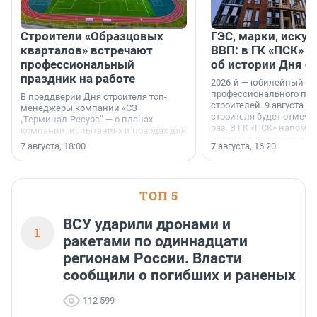
Строители «Образцовых
ГЭС, марки, искус
кварталов» встречают
ВВП: в ГК «ПСК» р
профессиональный
об истории Дня с
праздник на работе
2026-й — юбилейный го
профессионального пр
В преддверии Дня строителя топ-
строителей. 9 августа 2
менеджеры компании «СЗ
строителя будет отмечат
„Терминал-Ресурс“ — о планах
раз. В ГК «ПСК» напомни
компании, испытаниях и поводах для
появился праздник и к
осторожного оптимизма.
7 августа, 18:00
7 августа, 16:20
поменялась роль строит
ТОП 5
ВСУ ударили дронами и
1
ракетами по одиннадцати
регионам России. Власти
сообщили о погибших и раненых
112 599