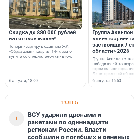
Скидка до 880 000 рублей
Группа Аквилон 
на готовое жильё*
клиентоориентир
застройщик Лени
Теперь квартиру в сданном ЖК
области» 2026
«Образцовый квартал 14» можно
купить со специальной скидкой.
Группа Аквилон стала 
победителей конкурса 
строительная организа
Ленинградской области 
номинации «Самый
6 августа, 18:00
6 августа, 16:50
клиентоориентированн
застройщик Ленинград
области».
ТОП 5
ВСУ ударили дронами и
1
ракетами по одиннадцати
регионам России. Власти
сообщили о погибших и раненых