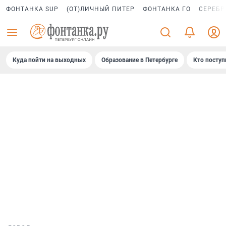
ФОНТАНКА SUP
(ОТ)ЛИЧНЫЙ ПИТЕР
ФОНТАНКА ГО
СЕРЕБР
Куда пойти на выходных
Образование в Петербурге
Кто поступ