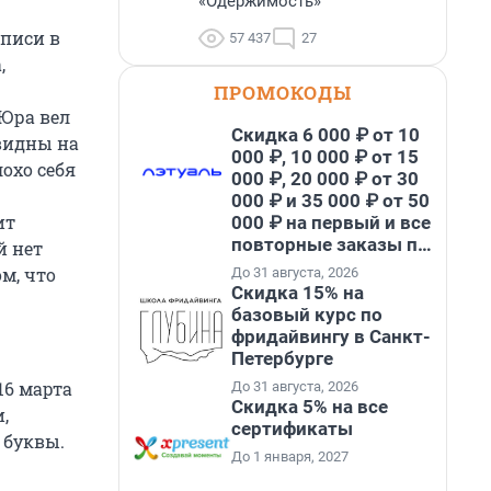
«Одержимость»
аписи в
57 437
27
,
ПРОМОКОДЫ
 Юра вел
Скидка 6 000 ₽ от 10
видны на
000 ₽, 10 000 ₽ от 15
охо себя
000 ₽, 20 000 ₽ от 30
000 ₽ и 35 000 ₽ от 50
ит
000 ₽ на первый и все
повторные заказы по
й нет
промокоду НАБЕРИ
м, что
До 31 августа, 2026
Скидка 15% на
базовый курс по
фридайвингу в Санкт-
Петербурге
16 марта
До 31 августа, 2026
Скидка 5% на все
,
сертификаты
 буквы.
До 1 января, 2027