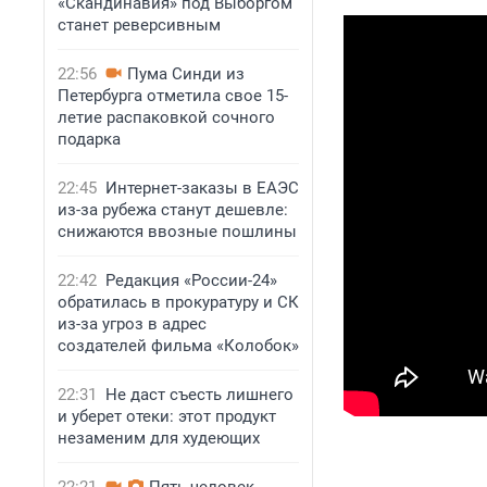
«Скандинавия» под Выборгом
станет реверсивным
22:56
Пума Синди из
Петербурга отметила свое 15-
летие распаковкой сочного
подарка
22:45
Интернет-заказы в ЕАЭС
из-за рубежа станут дешевле:
снижаются ввозные пошлины
22:42
Редакция «России-24»
обратилась в прокуратуру и СК
из-за угроз в адрес
создателей фильма «Колобок»
22:31
Не даст съесть лишнего
и уберет отеки: этот продукт
незаменим для худеющих