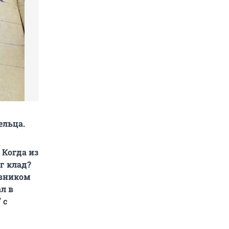
ельца.
 Когда из
г клад?
евником
ал в
 с