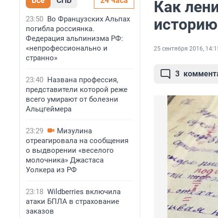
Все
СПБ
24 часа
Как лен
23:50
Во Французских Альпах
историю
погибла россиянка.
Федерация альпинизма РФ:
«непрофессионально и
25 сентября 2016, 14:1
странно»
3
коммент
23:40
Названа профессия,
представители которой реже
всего умирают от болезни
Альцгеймера
23:29
Мизулина
отреагировала на сообщения
о выдворении «веселого
молочника» Джастаса
Уолкера из РФ
23:18
Wildberries включила
атаки БПЛА в страхование
заказов