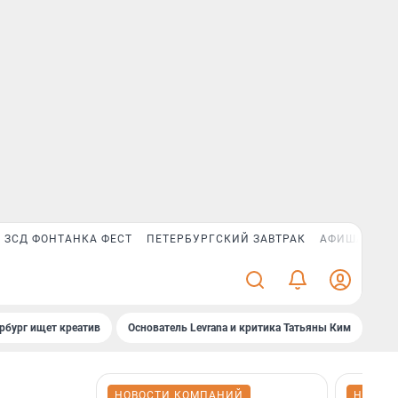
ЗСД ФОНТАНКА ФЕСТ
ПЕТЕРБУРГСКИЙ ЗАВТРАК
АФИША PLUS
рбург ищет креатив
Основатель Levrana и критика Татьяны Ким
Зач
НОВОСТИ КОМПАНИЙ
НОВОС