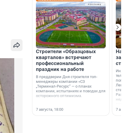
Строители «Образцовых
На вод
кварталов» встречают
зарабо
профессиональный
станци
праздник на работе
Инженер
телеком-
В преддверии Дня строителя топ-
популярн
менеджеры компании «СЗ
Ленингра
„Терминал-Ресурс“ — о планах
станции 
компании, испытаниях и поводах для
Раздолин
осторожного оптимизма.
недалеко
водопада
7 августа, 18:00
7 августа,