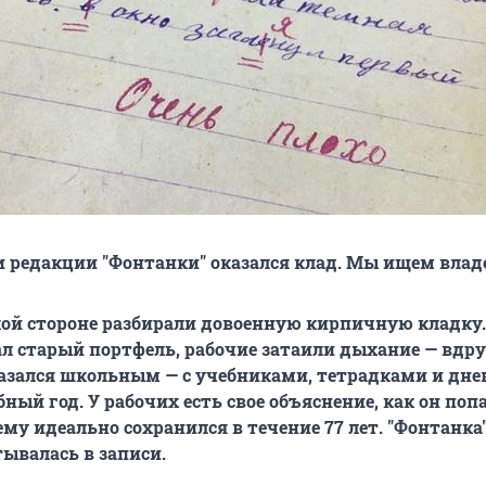
 редакции "Фонтанки" оказался клад. Мы ищем влад
ой стороне разбирали довоенную кирпичную кладку.
 старый портфель, рабочие затаили дыхание — вдру
азался школьным — с учебниками, тетрадками и дн
ебный год. У рабочих есть свое объяснение, как он поп
му идеально сохранился в течение 77 лет. "Фонтанка"
ывалась в записи.