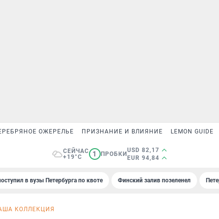
ЕРЕБРЯНОЕ ОЖЕРЕЛЬЕ
ПРИЗНАНИЕ И ВЛИЯНИЕ
LEMON GUIDE
USD 82,17
СЕЙЧАС
1
ПРОБКИ
+19°C
EUR 94,84
поступил в вузы Петербурга по квоте
Финский залив позеленел
Пете
АША КОЛЛЕКЦИЯ