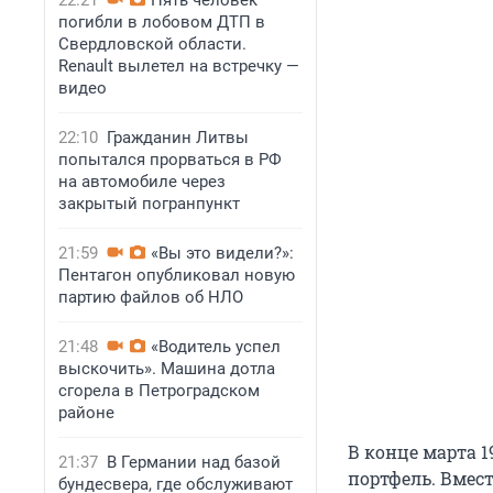
22:21
Пять человек
погибли в лобовом ДТП в
Свердловской области.
Renault вылетел на встречку —
видео
22:10
Гражданин Литвы
попытался прорваться в РФ
на автомобиле через
закрытый погранпункт
21:59
«Вы это видели?»:
Пентагон опубликовал новую
партию файлов об НЛО
21:48
«Водитель успел
выскочить». Машина дотла
сгорела в Петроградском
районе
В конце марта 
21:37
В Германии над базой
портфель. Вмес
бундесвера, где обслуживают