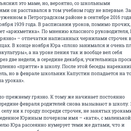
бъяснил это маме, но, вероятно, со школьными
ми он расставался в том учебном году не впервые. З
уженном в Петроградском районе в сентябре 2016 года
ября 1939 года. В расписании уроков, помимо прочих,
ет «арихметика». По мнению классного руководителя,
грязно» – отпечатки написанных чернилами строчек 
цах. В конце ноября Юра «плохо занимался и очень пл
зкультуры», а на уроке пения так и вообще вел себя
ерез две недели, в середине декабря, учительница прос
дленно «притти» в школу. После этой беседы нарекани
ль, но в феврале школьник Капустин попадается на то
а уроках».
по-прежнему грязно. К тому же начинает постоянно
середине февраля родителей снова вызывают в школу. 
 селу ни к городу посреди строчек, не занятых уроками
еденное Юриным почерком имя – «катя», с маленькой
лю Юра рассеянно нумерует теми же датами, что и