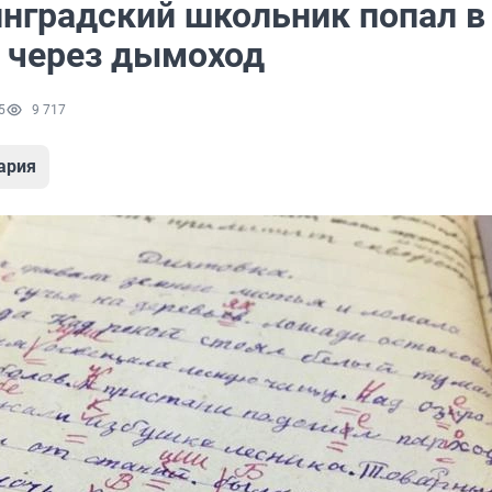
инградский школьник попал в
 через дымоход
5
9 717
ария