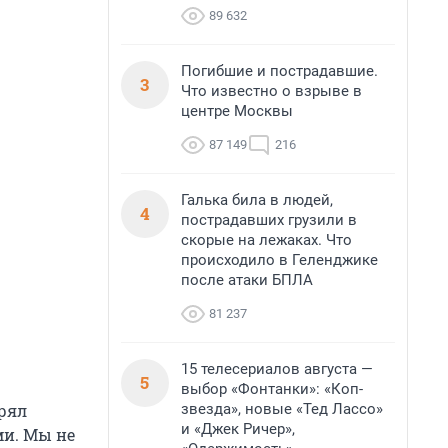
89 632
Погибшие и пострадавшие.
3
Что известно о взрыве в
центре Москвы
87 149
216
Галька била в людей,
4
пострадавших грузили в
скорые на лежаках. Что
происходило в Геленджике
после атаки БПЛА
81 237
15 телесериалов августа —
5
выбор «Фонтанки»: «Коп-
звезда», новые «Тед Лассо»
рял
и «Джек Ричер»,
ми. Мы не