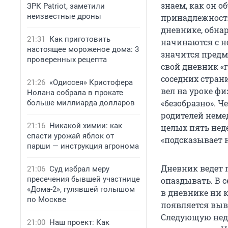
знаем, как он о
ЗРК Patriot, заметили
неизвестные дроны
принадлежностя
дневнике, обнар
21:31
Как приготовить
начинаются с но
настоящее мороженое дома: 3
значится предм
проверенных рецепта
свой дневник «
соседних страни
21:26
«Одиссея» Кристофера
вел на уроке фи
Нолана собрала в прокате
«безобразно». Ч
больше миллиарда долларов
родителей неме
21:16
Никакой химии: как
целых пять неде
спасти урожай яблок от
«подсказывает н
парши — инструкция агронома
Дневник ведет 
21:06
Суд избрал меру
пресечения бывшей участнице
опаздывать. В 
«Дома-2», гулявшей голышом
в дневнике ни к
по Москве
появляется выв
Следующую неде
21:00
Наш проект: Как