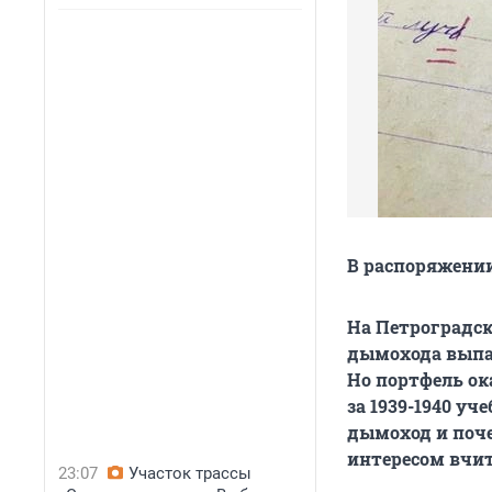
В распоряжении
На Петроградск
дымохода выпал
Но портфель ок
за 1939-1940 уч
дымоход и поче
интересом вчит
23:07
Участок трассы