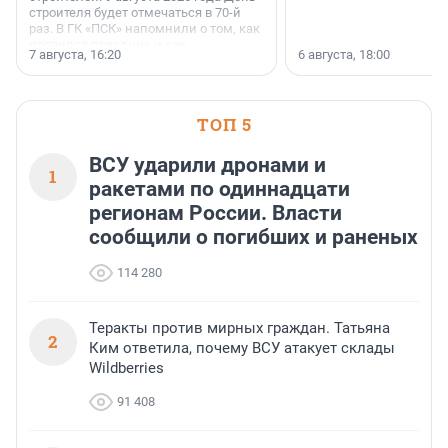
строителя будет отмечаться в 70-й
раз. В ГК «ПСК» напомнили о том, как
появился праздник и как
7 августа, 16:20
6 августа, 18:00
поменялась роль строительства.
ТОП 5
ВСУ ударили дронами и
1
ракетами по одиннадцати
регионам России. Власти
сообщили о погибших и раненых
114 280
Теракты против мирных граждан. Татьяна
2
Ким ответила, почему ВСУ атакует склады
Wildberries
91 408