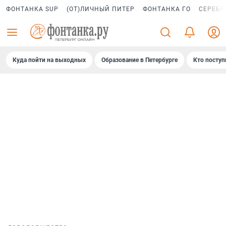
ФОНТАНКА SUP
(ОТ)ЛИЧНЫЙ ПИТЕР
ФОНТАНКА ГО
СЕРЕБР
Куда пойти на выходных
Образование в Петербурге
Кто поступ