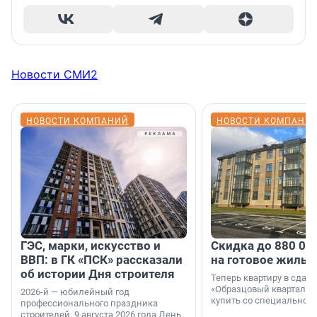
Новости СМИ2
НОВОСТИ КОМПАНИЙ
НОВОСТИ КОМПАНИ
ГЭС, марки, искусство и
Скидка до 880 00
ВВП: в ГК «ПСК» рассказали
на готовое жильё
об истории Дня строителя
Теперь квартиру в сда
«Образцовый квартал 1
2026-й — юбилейный год
купить со специальной 
профессионального праздника
строителей. 9 августа 2026 года День