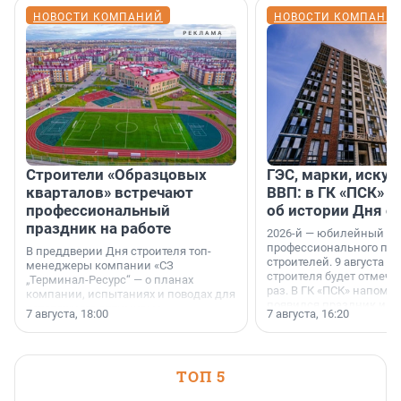
НОВОСТИ КОМПАНИЙ
НОВОСТИ КОМПАНИ
Строители «Образцовых
ГЭС, марки, искус
кварталов» встречают
ВВП: в ГК «ПСК» р
профессиональный
об истории Дня с
праздник на работе
2026-й — юбилейный го
профессионального пр
В преддверии Дня строителя топ-
строителей. 9 августа 2
менеджеры компании «СЗ
строителя будет отмечат
„Терминал-Ресурс“ — о планах
раз. В ГК «ПСК» напомни
компании, испытаниях и поводах для
появился праздник и к
осторожного оптимизма.
7 августа, 18:00
7 августа, 16:20
поменялась роль строит
ТОП 5