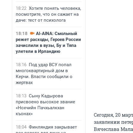
18:22
Хотите понять человека,
посмотрите, что он сажает на
даче: тест от психолога
18:18
AI-AINA: Смольный
режет расходы, Героев России
зачислили в вузы, Бу и Тяпа
улетели в Ирландию
18:16
Под удар ВСУ попал
многоквартирный дом в
Керчи. Власти сообщили о
жертвах
18:13
Сыну Кадырова
присвоено высокое звание
«Нохчийн Пачхьалкхан
къонах»
Сегодня, 20 ма
заявлении пете
18:04
Финляндия закрывает
Вячеслава Мала