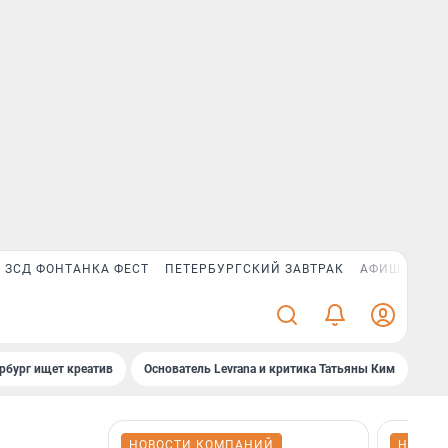
ЗСД ФОНТАНКА ФЕСТ
ПЕТЕРБУРГСКИЙ ЗАВТРАК
АФИША PLUS
рбург ищет креатив
Основатель Levrana и критика Татьяны Ким
Зач
НОВОСТИ КОМПАНИЙ
НОВОС