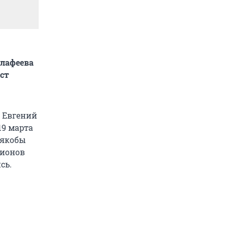
лафеева
ст
й Евгений
19 марта
 якобы
лионов
сь.