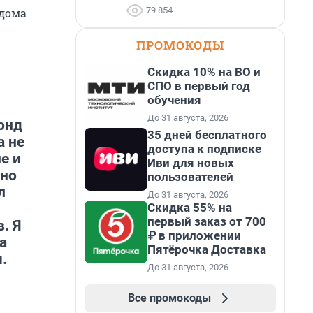
79 854
едома
ПРОМОКОДЫ
Скидка 10% на ВО и
СПО в первый год
обучения
До 31 августа, 2026
Бонд
35 дней бесплатного
а не
доступа к подписке
е и
Иви для новых
жно
пользователей
л
До 31 августа, 2026
Скидка 55% на
первый заказ от 700
. Я
₽ в приложении
а
Пятёрочка Доставка
.
До 31 августа, 2026
Все промокоды