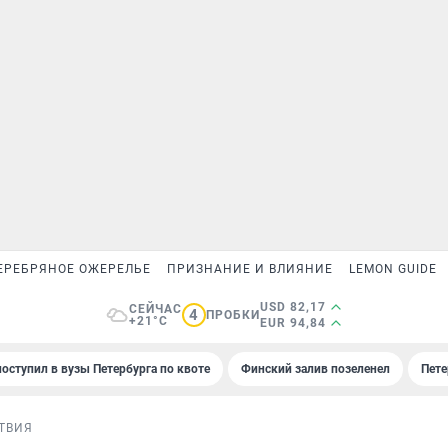
ЕРЕБРЯНОЕ ОЖЕРЕЛЬЕ
ПРИЗНАНИЕ И ВЛИЯНИЕ
LEMON GUIDE
USD 82,17
СЕЙЧАС
4
ПРОБКИ
+21°C
EUR 94,84
поступил в вузы Петербурга по квоте
Финский залив позеленел
Пете
ТВИЯ