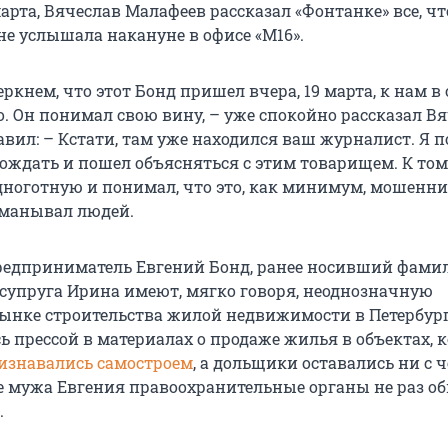
марта, Вячеслав Малафеев рассказал «Фонтанке» все, чт
не услышала накануне в офисе «М16».
ркнем, что этот Бонд пришел вчера, 19 марта, к нам в 
о. Он понимал свою вину, – уже спокойно рассказал В
авил: – Кстати, там уже находился ваш журналист. Я 
дождать и пошел объясняться с этим товарищем. К том
одноготную и понимал, что это, как минимум, мошенни
бманывал людей.
редприниматель Евгений Бонд, ранее носивший фам
о супруга Ирина имеют, мягко говоря, неоднозначную
ынке строительства жилой недвижимости в Петербург
ь прессой в материалах о продаже жилья в объектах, 
изнавались самостроем
, а дольщики оставались ни с ч
ее мужа Евгения правоохранительные органы не раз о
.