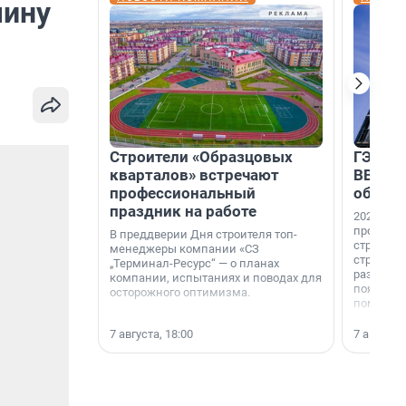
чину
Строители «Образцовых
ГЭС, м
кварталов» встречают
ВВП: в
профессиональный
об ист
праздник на работе
2026-й —
професси
В преддверии Дня строителя топ-
строителе
менеджеры компании «СЗ
строителя
„Терминал-Ресурс“ — о планах
раз. В ГК
компании, испытаниях и поводах для
появился
осторожного оптимизма.
поменяла
7 августа, 18:00
7 августа,