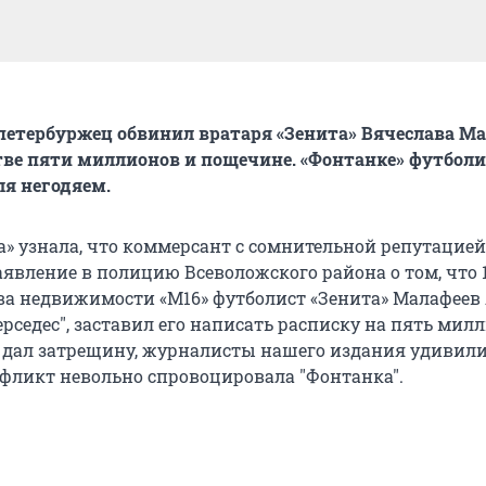
етербуржец обвинил вратаря «Зенита» Вячеслава Ма
ве пяти миллионов и пощечине. «Фонтанке» футболи
ля негодяем.
а» узнала, что коммерсант с сомнительной репутацие
аявление в полицию Всеволожского района о том, что 
тва недвижимости «М16» футболист «Зенита» Малафеев
ерседес", заставил его написать расписку на пять мил
и дал затрещину, журналисты нашего издания удивили
нфликт невольно спровоцировала "Фонтанка".