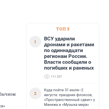
ТОП 5
ВСУ ударили
1
дронами и ракетами
по одиннадцати
регионам России.
Власти сообщили о
погибших и раненых
111 257
Куда пойти 31 июля–2
2
еобычном
августа: праздник флоксов,
«Пространственный сдвиг» у
Манежа и «Музыка мира»
ка»