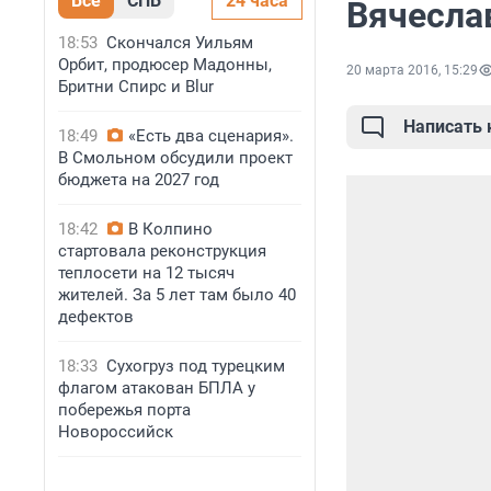
Все
СПБ
24 часа
Вячесла
18:53
Скончался Уильям
Орбит, продюсер Мадонны,
20 марта 2016, 15:29
Бритни Спирс и Blur
Написать
18:49
«Есть два сценария».
В Смольном обсудили проект
бюджета на 2027 год
18:42
В Колпино
стартовала реконструкция
теплосети на 12 тысяч
жителей. За 5 лет там было 40
дефектов
18:33
Сухогруз под турецким
флагом атакован БПЛА у
побережья порта
Новороссийск