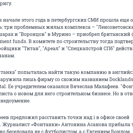
ригу.
 в начале этого года в петербургских СМИ прошла еще 
ь: три проблемных жилых комплекса – "Ленсоветовски
шарах и "Воронцов" в Мурино – приобрел британский
tment funds. В комитете по строительству тогда подтв
ойщики "Титан", "Ареал" и "Спецкапстрой СПб" дейст
чанам.
нтанка" попыталась найти такую компанию в англий
бнаружила лишь фирму со схожим названием Dockland
ital. Ее учредителем оказался Вячеслав Малафеев. "Фон
иста о новом для него строительном бизнесе. Но в отв
недоумение.
еев предложил расставить точки над i в офисе своей
. Журналист «Фонтанки» Антонина Асанова прибыла т
 но беседовала не с футболистом, а с Евгением Бондом.