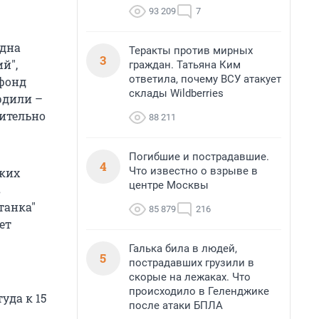
93 209
7
одна
Теракты против мирных
3
й",
граждан. Татьяна Ким
ответила, почему ВСУ атакует
 фонд
склады Wildberries
ердили –
вительно
88 211
Погибшие и пострадавшие.
4
Что известно о взрыве в
ских
центре Москвы
s
танка"
85 879
216
ет
Галька била в людей,
5
пострадавших грузили в
скорые на лежаках. Что
происходило в Геленджике
уда к 15
после атаки БПЛА