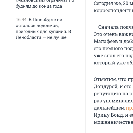
«Чкаловская» ограничат по
Сегодня же, 20 
будням до конца года
корреспондент 
16:44
В Петербурге не
осталось водоёмов,
– Сначала подче
пригодных для купания. В
Это очень важн
Ленобласти — не лучше
Малафеев и доб
его немного по
уже знал его п
который уже о
Отметим, что п
Дондурей, и ег
репутацию на р
раз упоминалис
дальнейшем
пр
Ирину Бонд, и 
мошенничестве