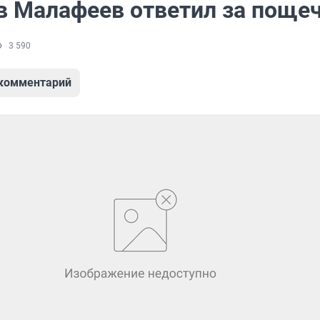
в Малафеев ответил за поще
3 590
 комментарий