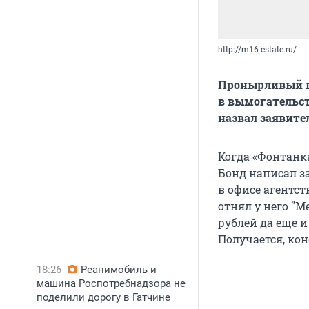
http://m16-estate.ru/
Пронырливый п
в вымогательст
назвал заявите
Когда «Фонтанк
Бонд написал з
в офисе агентс
отнял у него "М
рублей да еще 
Получается, ко
18:26
Реанимобиль и
машина Роспотребнадзора не
поделили дорогу в Гатчине