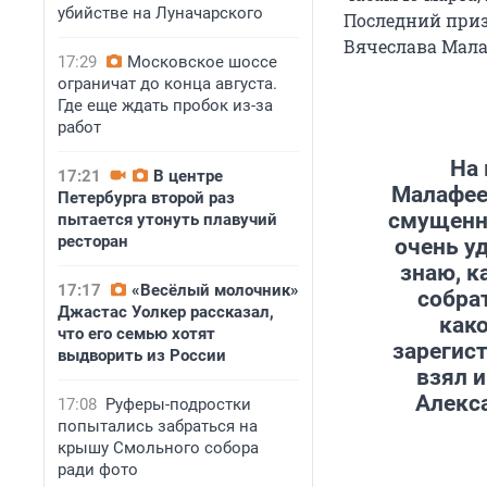
убийстве на Луначарского
Последний приз
Вячеслава Мала
17:29
Московское шоссе
ограничат до конца августа.
Где еще ждать пробок из-за
работ
На 
17:21
В центре
Малафеев
Петербурга второй раз
смущенно
пытается утонуть плавучий
ресторан
очень у
знаю, к
17:17
«Весёлый молочник»
собра
Джастас Уолкер рассказал,
како
что его семью хотят
зарегис
выдворить из России
взял и
Алекс
17:08
Руферы-подростки
попытались забраться на
крышу Смольного собора
ради фото