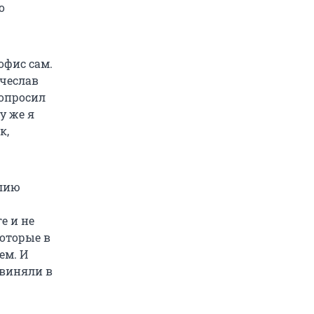
о
офис сам.
ячеслав
попросил
у же я
к,
илию
е и не
которые в
ем. И
бвиняли в