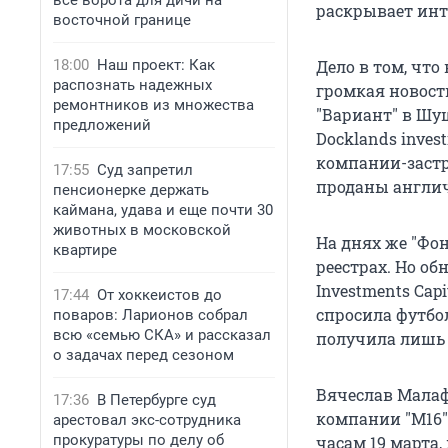
все ворота для дичи на
раскрывает инт
восточной границе
18:00
Наш проект: Как
Дело в том, что
распознать надежных
громкая новост
ремонтников из множества
"Вариант" в Шу
предложений
Docklands inves
компании-застр
17:55
Суд запретил
проданы англи
пенсионерке держать
каймана, удава и еще почти 30
животных в московской
На днях же "Фо
квартире
реестрах. Но о
Investments Cap
17:44
От хоккеистов до
спросила футбол
поваров: Ларионов собрал
всю «семью СКА» и рассказал
получила лишь 
о задачах перед сезоном
Вячеслав Малаф
17:36
В Петербурге суд
компании "М16"
арестовал экс-сотрудника
прокуратуры по делу об
часам 19 марта,