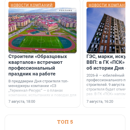
НОВОСТИ КОМПАНИЙ
НОВОСТИ КОМПАНИ
Строители «Образцовых
ГЭС, марки, искус
кварталов» встречают
ВВП: в ГК «ПСК» р
профессиональный
об истории Дня с
праздник на работе
2026-й — юбилейный го
профессионального пр
В преддверии Дня строителя топ-
строителей. 9 августа 2
менеджеры компании «СЗ
строителя будет отмечат
„Терминал-Ресурс“ — о планах
раз. В ГК «ПСК» напомни
компании, испытаниях и поводах для
появился праздник и к
осторожного оптимизма.
7 августа, 18:00
7 августа, 16:20
поменялась роль строит
ТОП 5