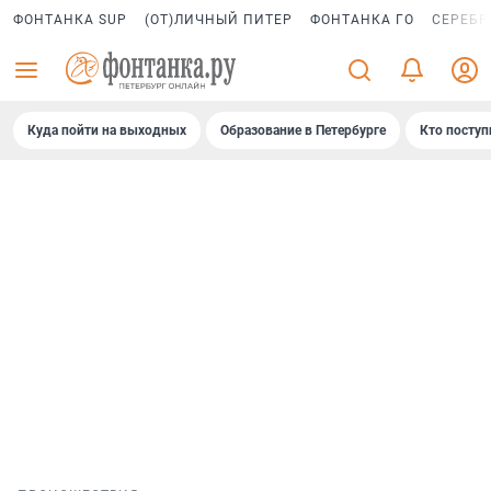
ФОНТАНКА SUP
(ОТ)ЛИЧНЫЙ ПИТЕР
ФОНТАНКА ГО
СЕРЕБР
Куда пойти на выходных
Образование в Петербурге
Кто поступ