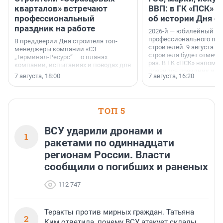
кварталов» встречают
ВВП: в ГК «ПСК» р
профессиональный
об истории Дня с
праздник на работе
2026-й — юбилейный го
профессионального пр
В преддверии Дня строителя топ-
строителей. 9 августа 2
менеджеры компании «СЗ
строителя будет отмечат
„Терминал-Ресурс“ — о планах
раз. В ГК «ПСК» напомни
компании, испытаниях и поводах для
появился праздник и к
осторожного оптимизма.
7 августа, 18:00
7 августа, 16:20
поменялась роль строит
ТОП 5
ВСУ ударили дронами и
1
ракетами по одиннадцати
регионам России. Власти
сообщили о погибших и раненых
112 747
Теракты против мирных граждан. Татьяна
2
Ким ответила, почему ВСУ атакует склады