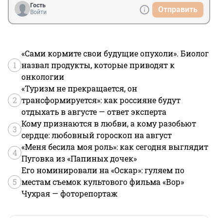
Гость
Отправить
Войти
«Сами кормите свои будущие опухоли». Биолог
1
назвал продукты, которые приводят к
онкологии
«Туризм не прекращается, он
2
трансформируется»: как россияне будут
отдыхать в августе — ответ эксперта
Кому признаются в любви, а кому разобьют
3
сердце: любовный гороскоп на август
«Меня бесила моя роль»: как сегодня выглядит
4
Пуговка из «Папиных дочек»
Его номинировали на «Оскар»: гуляем по
5
местам съемок культового фильма «Вор»
Чухрая — фоторепортаж