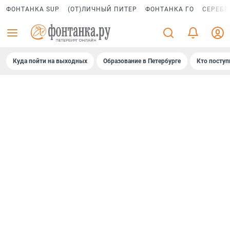
ФОНТАНКА SUP
(ОТ)ЛИЧНЫЙ ПИТЕР
ФОНТАНКА ГО
СЕРЕБР
Куда пойти на выходных
Образование в Петербурге
Кто поступ