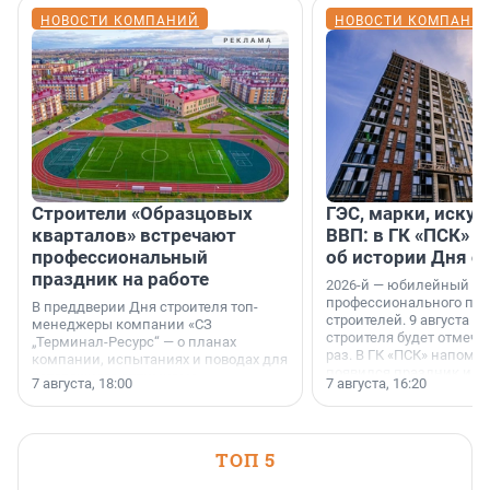
НОВОСТИ КОМПАНИЙ
НОВОСТИ КОМПАНИ
Строители «Образцовых
ГЭС, марки, искус
кварталов» встречают
ВВП: в ГК «ПСК» р
профессиональный
об истории Дня с
праздник на работе
2026-й — юбилейный го
профессионального пр
В преддверии Дня строителя топ-
строителей. 9 августа 2
менеджеры компании «СЗ
строителя будет отмечат
„Терминал-Ресурс“ — о планах
раз. В ГК «ПСК» напомни
компании, испытаниях и поводах для
появился праздник и к
осторожного оптимизма.
7 августа, 18:00
7 августа, 16:20
поменялась роль строит
ТОП 5