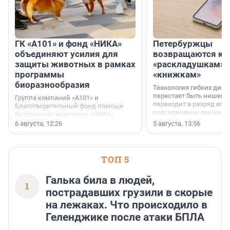
ГК «А101» и фонд «НИКА»
Петербуржцы
объединяют усилия для
возвращаются к
защиты животных в рамках
«раскладушкам» 
программы
«книжкам»
биоразнообразия
Технология гибких дисп
перестает быть нишевы
Группа компаний «А101» и
переходит в разряд вос
Благотворительный фонд помощи
повседневных решений
бездомным животным «НИКА»
заключили соглашение о
6 августа, 12:26
5 августа, 13:56
стратегическом сотрудничестве.
ТОП 5
Галька била в людей,
1
пострадавших грузили в скорые
на лежаках. Что происходило в
Геленджике после атаки БПЛА