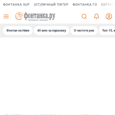
ФОНТАНКА SUP
(ОТ)ЛИЧНЫЙ ПИТЕР
ФОНТАНКА ГО
СЕРЕБР
Фонтан на Неве
40 млн за парковку
О чистоте рек
Топ-10, 