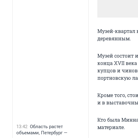
Музей-квартал 
деревянным.
Музей состоит и
конца XVII века
купцов и чиновн
портновскую ла
Кроме того, ст
и в выставочны
Кто была Минна
13:42
Область растет
материале.
объемами, Петербург —