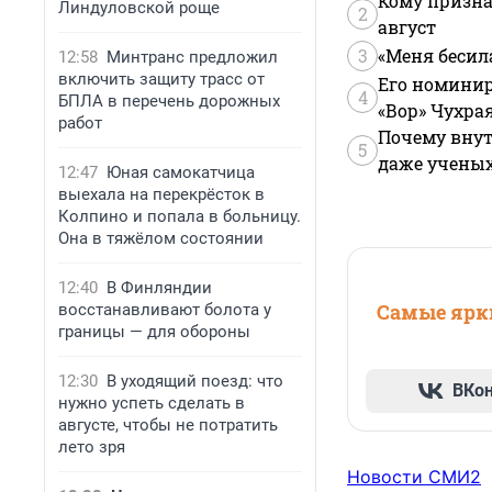
Кому призна
Линдуловской роще
2
август
3
«Меня бесил
12:58
Минтранс предложил
включить защиту трасс от
Его номинир
4
БПЛА в перечень дорожных
«Вор» Чухра
работ
Почему внут
5
даже учены
12:47
Юная самокатчица
выехала на перекрёсток в
Колпино и попала в больницу.
Она в тяжёлом состоянии
12:40
В Финляндии
Самые ярки
восстанавливают болота у
границы — для обороны
12:30
В уходящий поезд: что
ВКо
нужно успеть сделать в
августе, чтобы не потратить
лето зря
Новости СМИ2