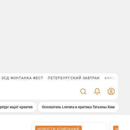
ЗСД ФОНТАНКА ФЕСТ
ПЕТЕРБУРГСКИЙ ЗАВТРАК
АФИША PLUS
рбург ищет креатив
Основатель Levrana и критика Татьяны Ким
Зач
НОВОСТИ КОМПАНИЙ
НОВОС