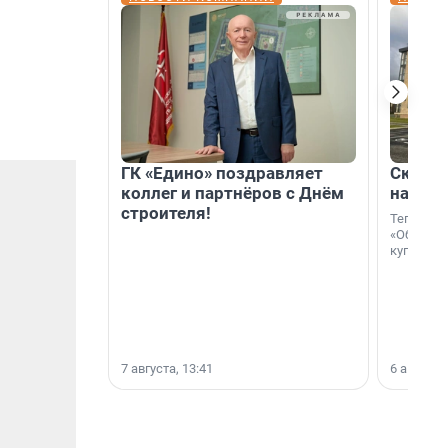
ГК «Едино» поздравляет
Скидка
коллег и партнёров с Днём
на гот
строителя!
Теперь к
«Образцо
купить с
7 августа, 13:41
6 августа,