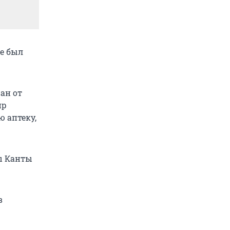
ще был
ан от
ир
ю аптеку,
ы Канты
в