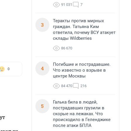
91 031
7
Теракты против мирных
3
граждан. Татьяна Ким
ответила, почему ВСУ атакует
склады Wildberries
86 670
Погибшие и пострадавшие.
4
0
Что известно о взрыве в
центре Москвы
84 470
216
Галька била в людей,
5
пострадавших грузили в
скорые на лежаках. Что
ут
происходило в Геленджике
после атаки БПЛА