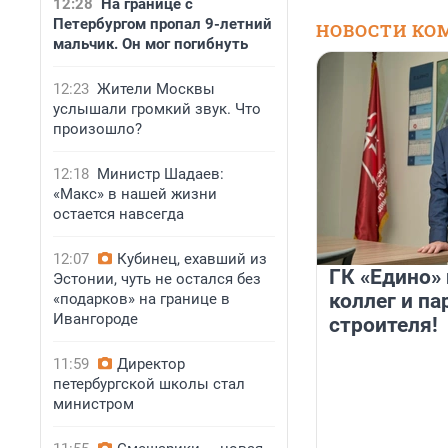
12:28
На границе с
Петербургом пропал 9-летний
НОВОСТИ КО
мальчик. Он мог погибнуть
12:23
Жители Москвы
услышали громкий звук. Что
произошло?
12:18
Министр Шадаев:
«Макс» в нашей жизни
остается навсегда
12:07
Кубинец, ехавший из
ГК «Едино»
Эстонии, чуть не остался без
коллег и па
«подарков» на границе в
Ивангороде
строителя!
11:59
Директор
петербургской школы стал
министром