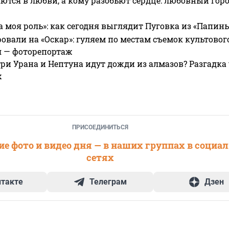
ются в любви, а кому разобьют сердце: любовный гор
а моя роль»: как сегодня выглядит Пуговка из «Папин
овали на «Оскар»: гуляем по местам съемок культово
я — фоторепортаж
ри Урана и Нептуна идут дожди из алмазов? Разгадка
х
ПРИСОЕДИНИТЬСЯ
е фото и видео дня — в наших группах в социа
сетях
нтакте
Телеграм
Дзен