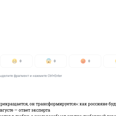
0
0
0
ыделите фрагмент и нажмите Ctrl+Enter
прекращается, он трансформируется»: как россияне буд
вгусте — ответ эксперта