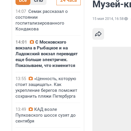
Все
СПБ
24 часа
Музей-к
14:07
Семак рассказал о
состоянии
15 мая 2014, 16:58
госпитализированного
Кондакова
14:01
С Московского
вокзала в Рыбацкое и на
Ладожский вокзал переводят
еще больше электричек.
Показываем, что изменится
13:55
«Ценность, которую
стоит защищать». Как
укрепление берегов поможет
сохранить пляжи Петербурга
13:49
КАД возле
Пулковского шоссе сузят до
сентября