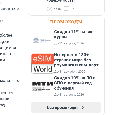
«Одержимость»
я,
 Основные
56 872
27
».
ПРОМОКОДЫ
Скидка 11% на все
иболее
курсы
тории
До 31 августа, 2026
одящийся
кинского
Интернет в 180+
ики
странах мира без
роуминга и сим-карт
До 31 декабря, 2026
Скидка 10% на ВО и
зала, что
СПО в первый год
.
обучения
станет
До 31 августа, 2026
лнена
гут
Все промокоды