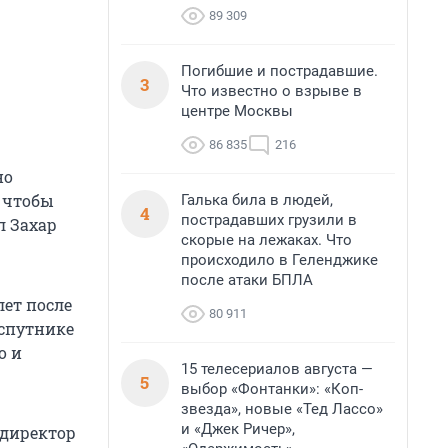
89 309
Погибшие и пострадавшие.
3
Что известно о взрыве в
центре Москвы
86 835
216
но
 чтобы
Галька била в людей,
4
пострадавших грузили в
л Захар
скорые на лежаках. Что
происходило в Геленджике
после атаки БПЛА
лет после
80 911
-спутнике
о и
15 телесериалов августа —
5
выбор «Фонтанки»: «Коп-
звезда», новые «Тед Лассо»
и «Джек Ричер»,
 директор