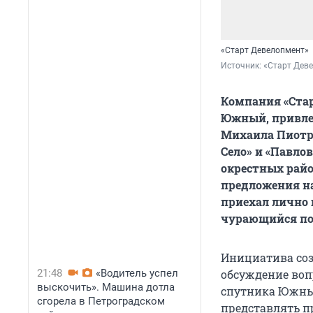
«Старт Девелопмент»
Источник: 
«Старт Дев
Компания «Стар
Южный, привле
Михаила Пиотро
Село» и «Павло
окрестных райо
предложения на
приехал лично 
чурающийся по
Инициатива соз
21:48
«Водитель успел
обсуждение воп
выскочить». Машина дотла
спутника Южный
сгорела в Петроградском
представлять п