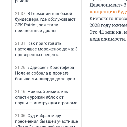
районе
Девелопмент» З
концепцию буду
21:37
В Германии над базой
Киевского шоссе
бундесвера, где обслуживают
2028 году южне
ЗРК Patriot, заметили
неизвестные дроны
Это 4,1 млн кв.
недвижимости.
21:31
Как приготовить
настоящее мороженое дома: 3
проверенных рецепта
21:26
«Одиссея» Кристофера
Нолана собрала в прокате
больше миллиарда долларов
21:16
Никакой химии: как
спасти урожай яблок от
парши — инструкция агронома
21:06
Суд избрал меру
пресечения бывшей участнице