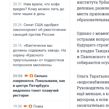
института Урба
20:31
Нам врали, что кофе
деловые, развл
вреден? Кому можно пить до
места приложен
пяти чашек в день
образовательны
20:26
Сенат США одобрил
законопроект об ужесточении
Однако с момент
санкций против России
острыми вопрос
будущего строи
20:16
«Фактически мы
должны содержать завод». На
в упадке Таицк
охрану «Красного
и Павловского 
треугольника» от подростков
собираются осу
попросили миллионы
Ольга Таратынов
20:06
Сильно
накренился. Показываем, как
«водоснабжение
в центре Петербурга
Руководитель па
медленно тонет плавучий
ещё меньше, а к
ресторан
мусором, а если
окончательно п
19:58
Глава