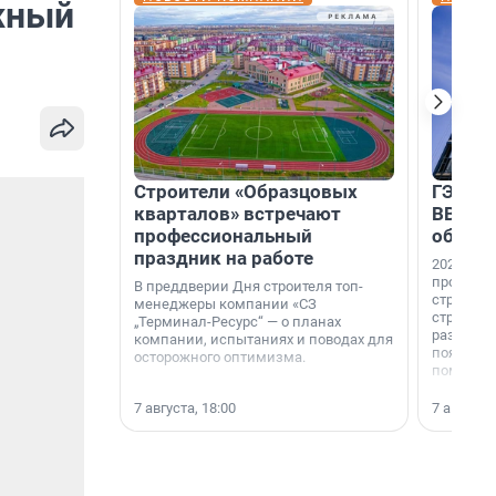
жный
Строители «Образцовых
ГЭС, м
кварталов» встречают
ВВП: в
профессиональный
об ист
праздник на работе
2026-й —
професси
В преддверии Дня строителя топ-
строителе
менеджеры компании «СЗ
строителя
„Терминал-Ресурс“ — о планах
раз. В ГК
компании, испытаниях и поводах для
появился
осторожного оптимизма.
поменяла
7 августа, 18:00
7 августа,