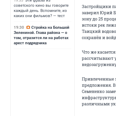
19:35
Эти фразы из
советского кино вы говорите
Застройщики па
каждый день. Вспомните, из
заверил Юрий Б
каких они фильмов? — тест
зону до 25 проц
истоки рек леж
19:30
Стройка на Большой
Таицкий водовод
Зелениной. Глава района — о
сохранён и войд
том, отразится ли на работах
арест подрядчика
Что же касается
рассчитывают у
недозагруженну
Привлеченные э
предложения. В 
Семененко заме
инфраструктуры
различными ук