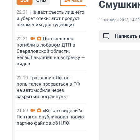
Все
СПБ
24 часа
Смушкин
22:31
Не даст съесть лишнего
и уберет отеки: этот продукт
11 октября 2013, 14:39
незаменим для худеющих
Написать
22:21
Пять человек
погибли в лобовом ДТП в
Свердловской области.
Renault вылетел на встречку —
видео
22:10
Гражданин Литвы
попытался прорваться в РФ
на автомобиле через
закрытый погранпункт
21:59
«Вы это видели?»:
Пентагон опубликовал новую
партию файлов об НЛО