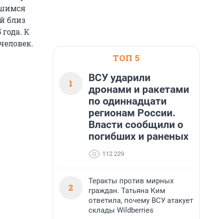
вшимся
й близ
года. К
человек.
ТОП 5
ВСУ ударили
1
дронами и ракетами
по одиннадцати
регионам России.
Власти сообщили о
погибших и раненых
112 229
Теракты против мирных
2
граждан. Татьяна Ким
ответила, почему ВСУ атакует
склады Wildberries