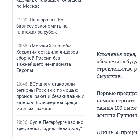
«Дома-2», гулявшей голышом
по Москве
21:00
Наш проект: Как
бизнесу сэкономить на
платежах за рубеж
20:56
«Мерзкий способ»:
Хорватия оставила лидеров
Ключевая идея,
сборной России без
обеспечить буд
важнейшего чемпионата
строительство р
Европы
Смушкин.
20:46
ВСУ днем атаковали
регионы России с помощью
Первые предпри
дронов, ракет и безэкипажных
начала строител
катеров. Есть жертвы среди
свыше 100 тысяч
мирных граждан
жители Пушкина
20:36
Суд в Петербурге заочно
арестовал Лидию Невзорову*
«Лишь 56 проце