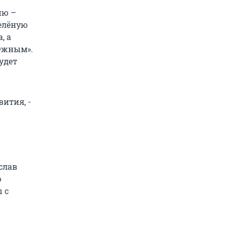
ию –
зелёную
, а
 Южным».
удет
вития, -
слав
ю
 с