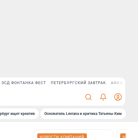
ЗСД ФОНТАНКА ФЕСТ
ПЕТЕРБУРГСКИЙ ЗАВТРАК
АФИША PLUS
рбург ищет креатив
Основатель Levrana и критика Татьяны Ким
Зач
НОВОСТИ КОМПАНИЙ
НОВОС