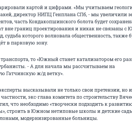
рировали картой и цифрами. «Мы учитываем геолог
акей, директор НИПЦ Генплана СПб, - мы увеличили 
ентов, часть Кондакопшинского болота будет сохранена
ат вне границ проектирования и никак не связаны с
, судьба которого волновала общественность, также б
ёт в парковую зону.
 транспорта, то «Южный станет катализатором его раз
рбанисты. - А для начала мы рассчитываем на
ю Гатчинскую ж/д ветку».
ксперты высказывали не только свои претензии, но и
частности, экс-глава комитета по строительству Вяче
тил, что необходимо «творчески подходить к развити
», строить в Южном нетиповые школы и детские сады
лонами, модернизированные больницы.