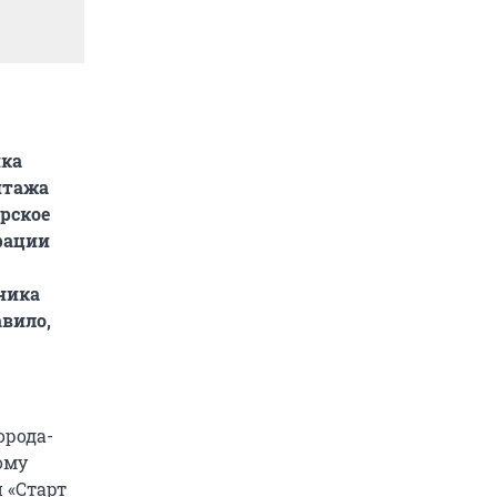
ика
итажа
рское
рации
ника
вило,
орода-
ому
 «Старт