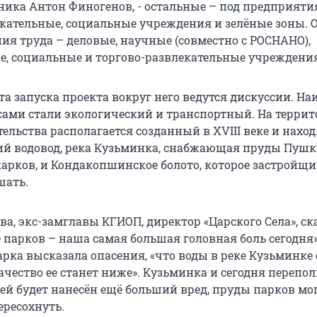
ника Антон Финогенов, - остальные – под предприяти
екательные, социальные учреждения и зелёные зоны.
ия труда – деловые, научные (совместно с РОСНАНО),
е, социальные и торгово-развлекательные учреждения
а запуска проекта вокруг него ведутся дискуссии. На
ами стали экологический и транспортный. На терри
тельства располагается созданный в XVIII веке и нах
ий водовод, река Кузьминка, снабжающая пруды Пуш
парков, и Кондакопшинское болото, которое застройщ
шать.
а, экс-замглавы КГИОП, директор «Царского Села», ска
 парков – наша самая большая головная боль сегодня»
рка высказала опасения, «что воды в реке Кузьминке 
ачество ее станет ниже». Кузьминка и сегодня перепо
 ей будет нанесён ещё больший вред, пруды парков мо
ересохнуть.