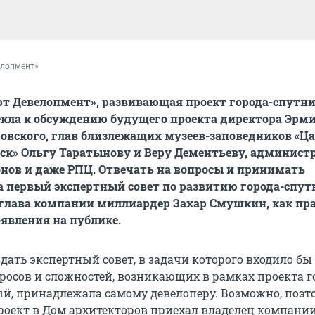
елопмент»
т Девелопмент», развивающая проект города-спутн
кла к обсуждению будущего проекта директора Эрм
вского, глав близлежащих музеев-заповедников «Ца
вск» Ольгу Таратынову и Веру Дементьеву, админист
нов и даже РПЦ. Отвечать на вопросы и принимать
 первый экспертный совет по развитию города-спут
глава компании миллиардер Захар Смушкин, как пра
явления на публике.
дать экспертный совет, в задачи которого входило бы
росов и сложностей, возникающих в рамках проекта г
, принадлежала самому девелоперу. Возможно, поэт
роект в Дом архитекторов приехал владелец компании