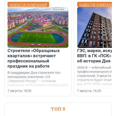
НОВОСТИ КОМПАНИЙ
НОВОСТИ КОМПАНИ
Строители «Образцовых
ГЭС, марки, искус
кварталов» встречают
ВВП: в ГК «ПСК» р
профессиональный
об истории Дня с
праздник на работе
2026-й — юбилейный го
профессионального пр
В преддверии Дня строителя топ-
строителей. 9 августа 2
менеджеры компании «СЗ
строителя будет отмечат
„Терминал-Ресурс“ — о планах
раз. В ГК «ПСК» напомни
компании, испытаниях и поводах для
появился праздник и к
осторожного оптимизма.
7 августа, 18:00
7 августа, 16:20
поменялась роль строит
ТОП 5