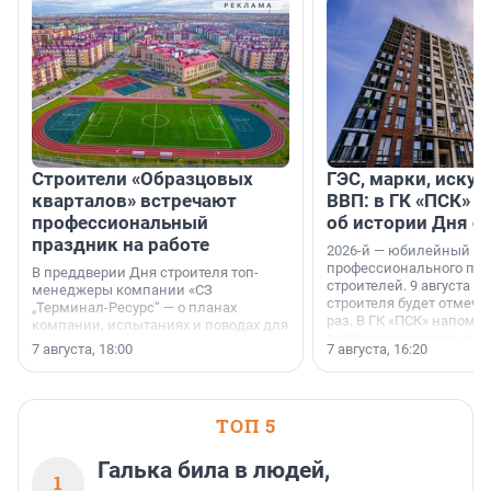
Строители «Образцовых
ГЭС, марки, искус
кварталов» встречают
ВВП: в ГК «ПСК» р
профессиональный
об истории Дня с
праздник на работе
2026-й — юбилейный го
профессионального пр
В преддверии Дня строителя топ-
строителей. 9 августа 2
менеджеры компании «СЗ
строителя будет отмечат
„Терминал-Ресурс“ — о планах
раз. В ГК «ПСК» напомни
компании, испытаниях и поводах для
появился праздник и к
осторожного оптимизма.
7 августа, 18:00
7 августа, 16:20
поменялась роль строит
ТОП 5
Галька била в людей,
1