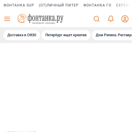
ФОНТАНКА SUP
(ОТ)ЛИЧНЫЙ ПИТЕР
ФОНТАНКА ГО
СЕРЕБР
Доставка в СИЗО
Петербург ищет креатив
Дом Репина. Реставр